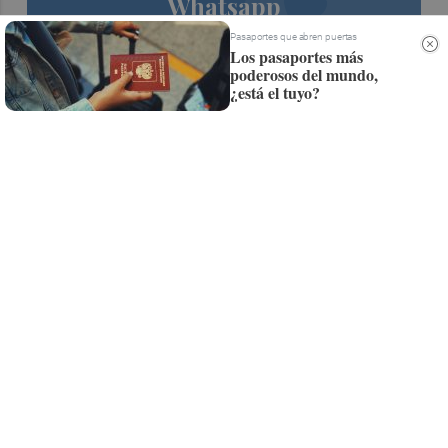
Whatsapp
Siempre al día de las últimas noticias
Pasaportes que abren puertas
Los pasaportes más
¡Quiero suscribirme!
poderosos del mundo,
¿está el tuyo?