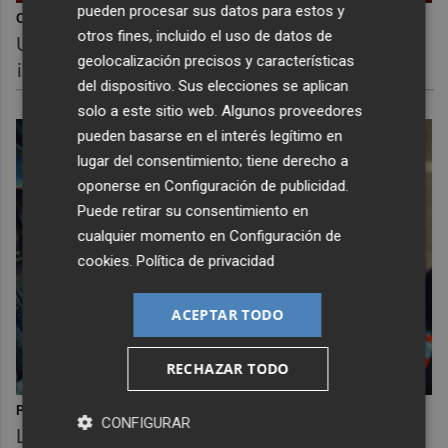
pueden procesar sus datos para estos y
Corepunk MMORPG
otros fines, incluido el uso de datos de
Un verdadero MMORPG de la vieja escuela
geolocalización precisos y características
¡Cómo los de antes, pero mejor!
del dispositivo. Sus elecciones se aplican
solo a este sitio web. Algunos proveedores
pueden basarse en el interés legítimo en
lugar del consentimiento; tiene derecho a
oponerse en
Configuración de publicidad
.
Puede retirar su consentimiento en
cualquier momento en
Configuración de
cookies
.
Política de privacidad
ACEPTAR TODO
RECHAZAR TODO
Pasaportes que abren puertas
CONFIGURAR
Los pasaportes más poderosos del mundo,