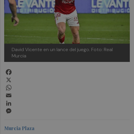
David Vicente en un lance del juego.
Foto: Real
Murcia
Facebook
X
WhatsApp
Email
LinkedIn
Messenger
Murcia Plaza