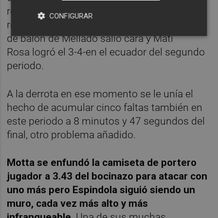
rojiblancos les faltaban diez segundos para
CONFIGURAR
recuperar la igualdad numérica una pérdida
de balón de Mellado salió cara y Mati
Rosa logró el 3-4-en el ecuador del segundo
periodo.
A la derrota en ese momento se le unía el
hecho de acumular cinco faltas también en
este periodo a 8 minutos y 47 segundos del
final, otro problema añadido.
Motta se enfundó la camiseta de portero
jugador a 3.43 del bocinazo para atacar con
uno más pero Espindola siguió siendo un
muro, cada vez más alto y más
infranqueable
. Una de sus muchas