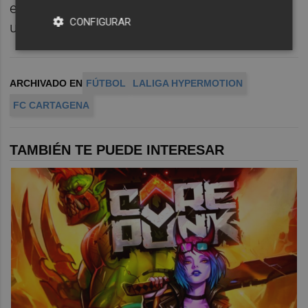
estadio Cartagonova de Cartagena ante
CONFIGURAR
unos 2.000 espectadores.
ARCHIVADO EN
FÚTBOL
LALIGA HYPERMOTION
FC CARTAGENA
TAMBIÉN TE PUEDE INTERESAR