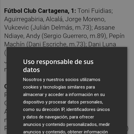
Fútbol Club Cartagena, 1:
Toni Fuidias;
Aguirregabiria, Alcalá, Jorge Moreno,
Vukcevic (Julián Delmás, m.73); Assane
Ndiaye, Andy (Sergio Guerrero, m.89), Pepín
Machín (Dani Escriche, m.73); Dani Luna
(Rafa Núñez, m.80), Óscar Clemente (El
Jebari, m.62) y Álex Millán (Alfredo Ortuño,
Uso responsable de sus
datos
m.73).
Nosotros y nuestros socios utilizamos
Club Deportivo Tenerife, 0:
Salvi; David
cookies y tecnologías similares para
Rodríguez, Sergio González, Landázuri,
almacenar y acceder a información en su
dispositivo y procesar datos personales,
Gabriel Palmero (Mellot, m.46); Maikel Mesa,
como su dirección IP, identificadores únicos
Aarón Martín, Álex Cantero (César Álvarez,
y datos de navegación, para ofrecer
m.27) (Teto, m.85), Waldo Rubio (Ángel
anuncios y contenido personalizados, medir
Rodríguez, m.78); Padilla (Luismi Cruz, m.46)
anuncios y contenido, obtener información