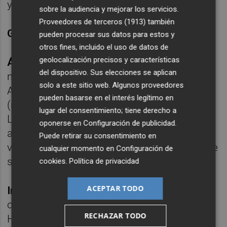
y Diarra.
sobre la audiencia y mejorar los servicios.
Proveedores de terceros (1913)
también
Gol:
0-1, M.41: Álex Millán.
pueden procesar sus datos para estos y
otros fines, incluido el uso de datos de
geolocalización precisos y características
Árbitros:
Álvaro Moreno Aragón, del comité
del dispositivo. Sus elecciones se aplican
madrileño. Mostró la tarjeta amarilla al local
solo a este sitio web. Algunos proveedores
Andy (m.49) y al visitante David Rodríguez
pueden basarse en el interés legítimo en
(m.54) y la roja directa al también visitante
lugar del consentimiento; tiene derecho a
Landázuri (m.18). Expulsó por doble
oponerse en
Configuración de publicidad
.
amonestación a Álvaro Cervera, entrenador
Puede retirar su consentimiento en
visitante (m.72) y también a un integrante de
cualquier momento en
Configuración de
su cuerpo técnico (m.18).
cookies
.
Política de privacidad
ACEPTAR TODO
Incidencias:
Partido correspondiente a la
cuadragésima jornada de LaLiga
RECHAZAR TODO
Hypermotion de fútbol que se disputó en el