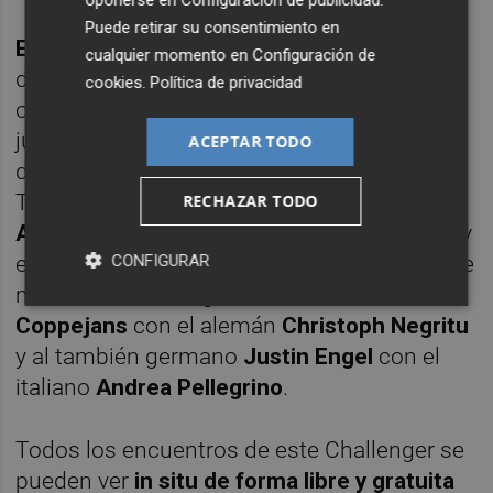
Puede retirar su consentimiento en
Este jueves
, que es día festivo, se
cualquier momento en
Configuración de
disputarán los otros cuatro encuentros de
cookies
.
Política de privacidad
octavos con
el gijonés
Pablo Carreño
jugando frente al británico
Felix Gill
como
ACEPTAR TODO
duelo a priori más atractivo de la jornada.
También disputará su partido el madrileño
RECHAZAR TODO
Alejandro Moro
contra el belga
Gilles Bailly
y
CONFIGURAR
el programa también ofrece los choques que
medirán a otro belga como
Kimmer
Coppejans
con el alemán
Christoph Negritu
y al también germano
Justin Engel
con el
italiano
Andrea Pellegrino
.
Todos los encuentros de este Challenger se
pueden ver
in situ de forma libre y gratuita