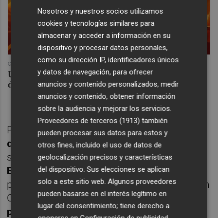
Nosotros y nuestros socios utilizamos
cookies y tecnologías similares para
almacenar y acceder a información en su
dispositivo y procesar datos personales,
como su dirección IP, identificadores únicos
COREPUNK MMORPG
Un verdadero MMORPG de la vieja escuela ¡Cómo los
y datos de navegación, para ofrecer
de antes, pero mejor!
anuncios y contenido personalizados, medir
anuncios y contenido, obtener información
sobre la audiencia y mejorar los servicios.
Proveedores de terceros (1913)
también
Por su parte, el austríaco
Sebastian Ofner
,
pueden procesar sus datos para estos y
de 29 años
y que es el cuarto cabeza de
otros fines, incluido el uso de datos de
serie, se deshizo del italiano
Raúl
geolocalización precisos y características
del dispositivo. Sus elecciones se aplican
Brancaccio
, otro jugador de la entidad local,
solo a este sitio web. Algunos proveedores
por
6-0 y 6-4
. Tras ese triunfo se cruzará con
pueden basarse en el interés legítimo en
Carballés,
de 32
y que fue el
vencedor de la
lugar del consentimiento; tiene derecho a
primera edición de este torneo en 2019
.
oponerse en
Configuración de publicidad
.