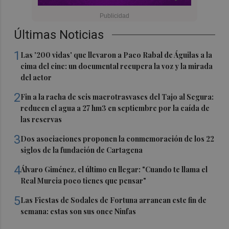
Últimas Noticias
1
Las '200 vidas' que llevaron a Paco Rabal de Águilas a la
cima del cine: un documental recupera la voz y la mirada
del actor
2
Fin a la racha de seis macrotrasvases del Tajo al Segura:
reducen el agua a 27 hm3 en septiembre por la caída de
las reservas
3
Dos asociaciones proponen la conmemoración de los 22
siglos de la fundación de Cartagena
4
Álvaro Giménez, el último en llegar: "Cuando te llama el
Real Murcia poco tienes que pensar"
5
Las Fiestas de Sodales de Fortuna arrancan este fin de
semana: estas son sus once Ninfas