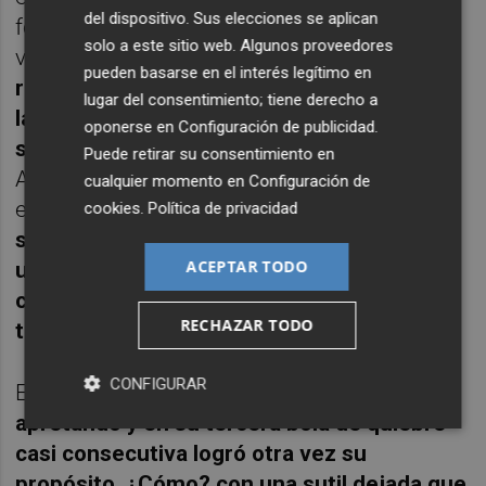
del dispositivo. Sus elecciones se aplican
forma solvente y fue a por más. Tuvo otra
solo a este sitio web. Algunos proveedores
vez un 0-30 pero también otra vez
pueden basarse en el interés legítimo en
reaccionó Alcaraz, quien no estaba por la
lugar del consentimiento; tiene derecho a
labor de dejarse sorprender. Cuatro puntos
oponerse en
Configuración de publicidad
.
seguidos cayendo de su lado y el 5-3
.
Puede retirar su consentimiento en
Aunque el de Río iba a aguantar un rato más
cualquier momento en
Configuración de
en
el set éste lo cerró Carlos de forma
cookies
.
Política de privacidad
soberbia, con su saque ganado en blanco y
ACEPTAR TODO
un recital de derechas ganadoras tras tres
cuartos de hora de interesante lucha
RECHAZAR TODO
tenística
.
CONFIGURAR
En la segunda manga
el palmareño arrancó
apretando y en su tercera bola de quiebre
casi consecutiva logró otra vez su
propósito. ¿Cómo? con una sutil dejada que