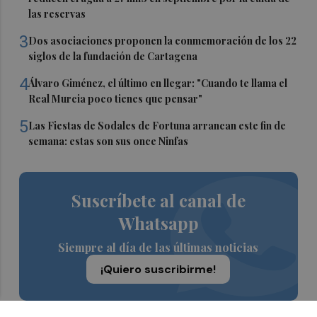
las reservas
3
Dos asociaciones proponen la conmemoración de los 22
siglos de la fundación de Cartagena
4
Álvaro Giménez, el último en llegar: "Cuando te llama el
Real Murcia poco tienes que pensar"
5
Las Fiestas de Sodales de Fortuna arrancan este fin de
semana: estas son sus once Ninfas
Suscríbete al canal de
Whatsapp
Siempre al día de las últimas noticias
¡Quiero suscribirme!