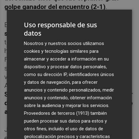
golpe ganador del encuentro (2-1)
.
Uso responsable de sus
El español confirmó lo hecho mostrándose
datos
seguro a la hora de iniciar el juego
y más
tarde dispuso de otra bola de ruptura para
Nosotros y nuestros socios utilizamos
haber ampliado la renta. Esta la salvó
cookies y tecnologías similares para
Fonseca y el brasileño se animó, tanto que
almacenar y acceder a información en su
dispositivo y procesar datos personales,
se colocó 0-30 a favor y más tarde con
como su dirección IP, identificadores únicos
ventaja en el siguiente servicio del líder de la
y datos de navegación, para ofrecer
ATP.
Supo jugar entonces el pupilo de
anuncios y contenido personalizados, medir
Samuel López y, pese a haber errado un par
anuncios y contenido, obtener información
de dejadas y cometido una doble falta, salió
sobre la audiencia y mejorar los servicios.
airoso. Su derecha le ayudó a hacerlo (4-2)
.
Proveedores de terceros (1913)
también
pueden procesar sus datos para estos y
JF ya se había asentado un poco más en el
otros fines, incluido el uso de datos de
geolocalización precisos y características
encuentro y su tercer juego lo sumó de