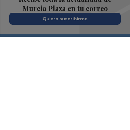
Murcia Plaza en tu correo
Quiero suscribirme
Suscríbete al Boletín
Todos los días a primera hora en tu email
¡Quiero suscribirme!
Síguenos en redes
Murcia Plaza, desde cualquier medio