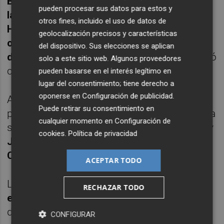
Bellingham, la del sevillista Sergio Ramos y
pueden procesar sus datos para estos y
la del jugador del Manchester City Erling
otros fines, incluido el uso de datos de
Haaland, todas ellas firmadas, y balones y
geolocalización precisos y características
otros productos de la Federación de Fútbol
del dispositivo. Sus elecciones se aplican
de la Región de Murcia (FFRM)
, que colaboró
solo a este sitio web. Algunos proveedores
con la iniciativa.
pueden basarse en el interés legítimo en
lugar del consentimiento; tiene derecho a
oponerse en
Configuración de publicidad
.
Además, se escucharon mensajes enviados
Puede retirar su consentimiento en
por jugadores que destacaron en su día en la
cualquier momento en
Configuración de
selección como
Andrés Iniesta
,
David Villa
y
cookies
.
Política de privacidad
Joaquín Sánchez
y el brasileño
Roberto
Carlos da Silva
.
ACEPTAR TODO
Los asistentes pagaron
10 euros por la
RECHAZAR TODO
entrada
y la recaudación obtenida irá
destinada de forma íntegra a la Asociación
CONFIGURAR