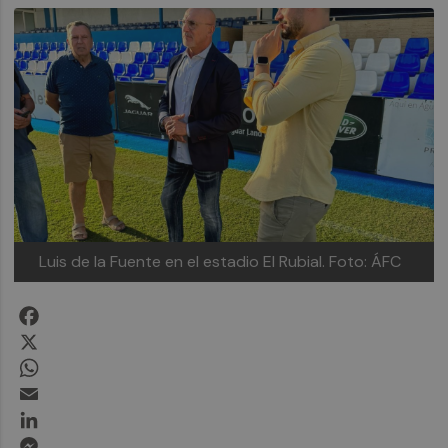
Luis de la Fuente en el estadio El Rubial. Foto: ÁFC
Facebook
X
WhatsApp
Email
LinkedIn
Messenger