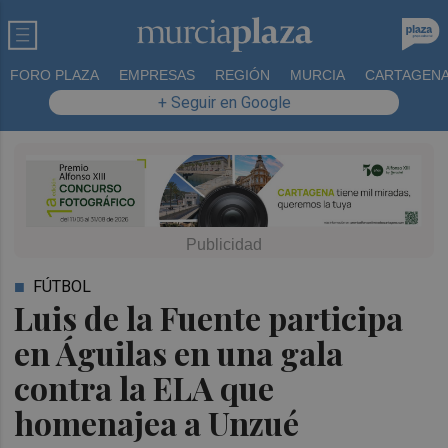
FORO PLAZA
EMPRESAS
REGIÓN
MURCIA
CARTAGEN
+ Seguir en Google
FÚTBOL
Luis de la Fuente participa
en Águilas en una gala
contra la ELA que
homenajea a Unzué