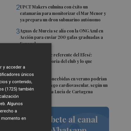
2
UPCT Makers culmina con éxito un
catamarán para monitorizar el Mar Menor y
ya prepara un dron submarino autónomo
3
Aguas de Murcia se alía con la ONG Azul en
Acción para enviar 200 gafas graduadas a
Senegal
4
Toni Villa, fichaje referente del Efesé:
"Conozco la historia del club y lo que
r y acceder a
representa"
tificadores únicos
5
Las personas concebidas en verano podrían
cios y contenido,
tener mayor riesgo cardiovascular, según un
os (1725)
también
estudio del Santa Lucía de Cartagena
calización
e
 web. Algunos
derecho a
Suscríbete al canal
ier momento en
r
de Whatsapp