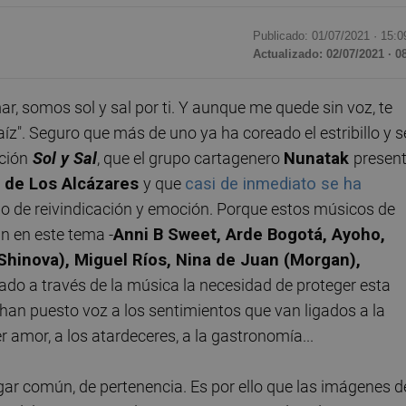
Publicado: 01/07/2021 ·
15:0
Actualizado: 02/07/2021 · 0
r, somos sol y sal por ti. Y aunque me quede sin voz, te
aíz". Seguro que más de uno ya ha coreado el estribillo y s
nción
Sol y Sal
, que el grupo cartagenero
Nunatak
presen
n de Los Alcázares
y que
casi de inmediato se ha
o de reivindicación y emoción. Porque estos músicos de
n en este tema -
Anni B Sweet, Arde Bogotá, Ayoho,
(Shinova), Miguel Ríos, Nina de Juan (Morgan),
ado a través de la música la necesidad de proteger esta
 han puesto voz a los sentimientos que van ligados a la
er amor, a los atardeceres, a la gastronomía...
ar común, de pertenencia. Es por ello que las imágenes d