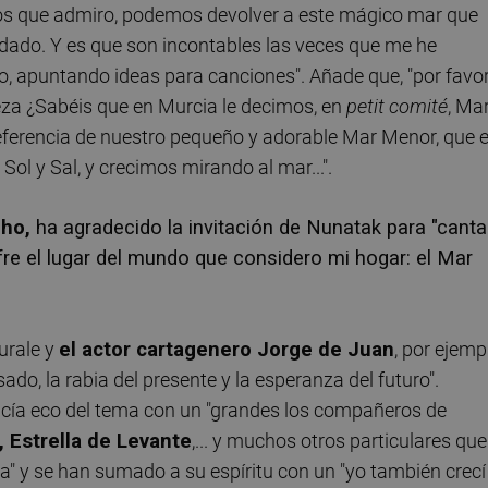
los que admiro, podemos devolver a este mágico mar que
dado. Y es que son incontables las veces que me he
no, apuntando ideas para canciones". Añade que, "por favor
za ¿Sabéis que en Murcia le decimos, en
petit comité
, Ma
eferencia de nuestro pequeño y adorable Mar Menor, que 
l y Sal, y crecimos mirando al mar...".
oho,
ha agradecido la invitación de Nunatak para "canta
ufre el lugar del mundo que considero mi hogar: el Mar
urale y
el actor cartagenero Jorge de Juan
, por ejemp
ado, la rabia del presente y la esperanza del futuro".
cía eco del tema con un "grandes los compañeros de
 Estrella de Levante
,... y muchos otros particulares que
oya" y se han sumado a su espíritu con un "yo también crecí