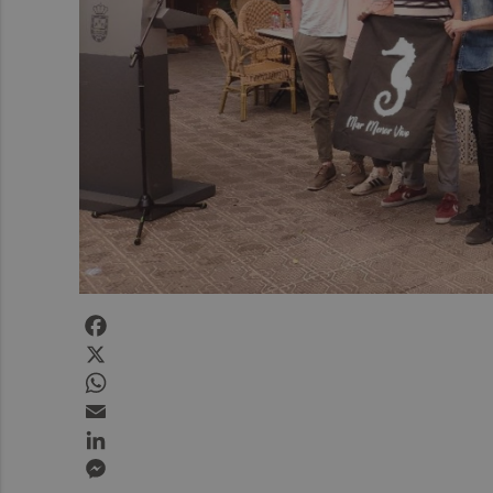
Facebook
X
WhatsApp
Email
LinkedIn
Messenger