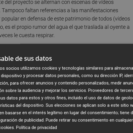
te del proyecto se alternan con escenas de vídeos
. Tampoco faltan referencias a las manifestaciones
r popular en defensa de este patrimonio de todos (vídeos
, es el propio rumor del agua el que traslada al oyente a
veces le cuesta respirar.
able de sus datos
os socios utilizamos cookies y tecnologías similares para almacena
dispositivo y procesar datos personales, como su dirección IP, iden
Han sido varios meses trabajando en esta canción,
ción, para ofrecer anuncios y contenido personalizados, medir anun
e. Hemos tratado de contaros lo que significa para
n sobre la audiencia y mejorar los servicios.
Proveedores de tercer
s datos para estos y otros fines, incluido el uso de datos de geolo
uidarlo y protegerlo", han manifestado los componentes d
rísticas del dispositivo. Sus elecciones se aplican solo a este sitio
que han colaborado su participación en el proyecto: "Por
 basarse en el interés legítimo en lugar del consentimiento; tiene 
e creemos que es muy importante". Igualmente, han dado
guración de publicidad
. Puede retirar su consentimiento en cualqu
musical
Lalo Gómez-Vizcaíno Ruiz
y a
Manel Aquiles
po
cookies
.
Política de privacidad