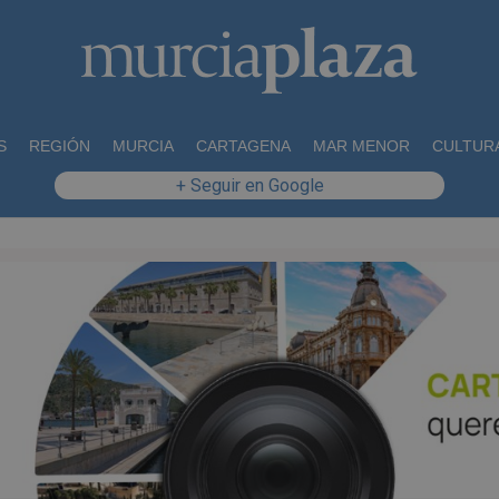
S
REGIÓN
MURCIA
CARTAGENA
MAR MENOR
CULTUR
+ Seguir en Google