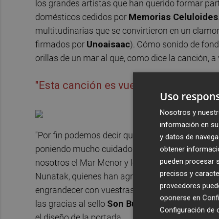
los grandes artistas que han querido formar par
domésticos cedidos por
Memorias Celuloides
multitudinarias que se convirtieron en un clamo
firmados por
Unoaisaac
). Cómo sonido de fondo
orillas de un mar al que, como dice la canción, a 
"Esta canción es vuestra"
Uso respons
Nosotros y nuestr
información en su 
"Por fin podemos decir que
Sol y sal
es vuestra. 
y datos de navega
poniendo mucho cuidado y cariño en cada detall
obtener informació
pueden procesar su
nosotros el Mar Menor y lo importante que es c
precisos y caracte
Nunatak, quienes han agradecido a los artistas 
proveedores pueden
engrandecer con vuestras voces un mensaje qu
oponerse en
Confi
las gracias al sello
Son Buenos
, al productor 
Configuración de 
el diseño de la portada.