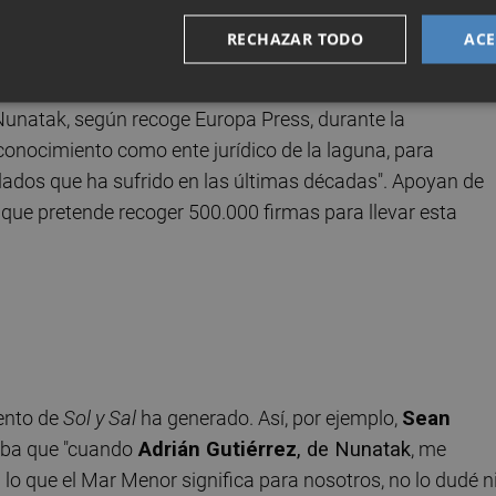
RECHAZAR TODO
ACE
s acompañan para siempre, nos moldean y forman parte d
orrarán, si esos lugares dejarán de existir, una parte de
e Nunatak, según recoge Europa Press, durante la
conocimiento como ente jurídico de la laguna, para
olados que ha sufrido en las últimas décadas". Apoyan de
) que pretende recoger 500.000 firmas para llevar esta
?
ento de
Sol y Sal
ha generado. Así, por ejemplo,
Sean
aba que "cuando
Adrián Gutiérrez
, de Nunatak
, me
lo que el Mar Menor significa para nosotros, no lo dudé n