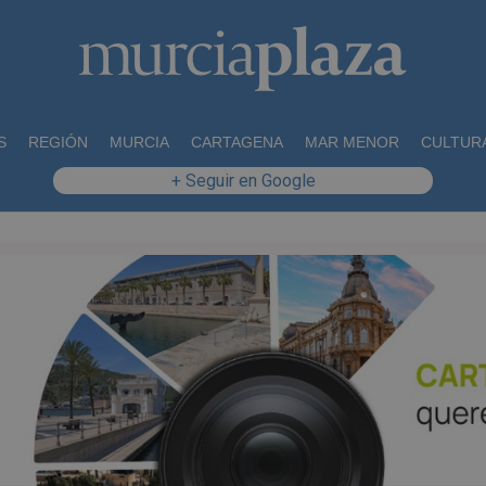
S
REGIÓN
MURCIA
CARTAGENA
MAR MENOR
CULTUR
+ Seguir en Google