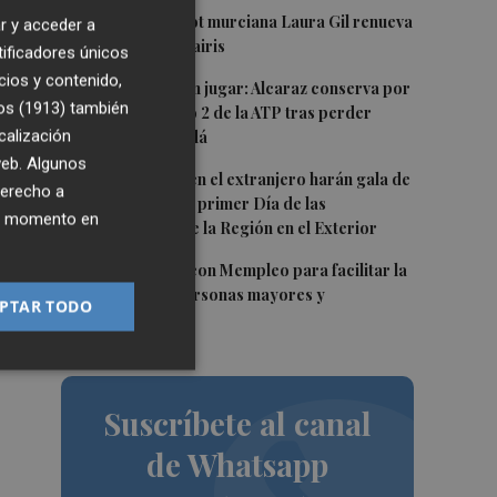
2
La veterana pívot murciana Laura Gil renueva
r y acceder a
con el Hozono Jairis
tificadores únicos
cios y contenido,
3
Buena noticia sin jugar: Alcaraz conserva por
os (1913)
también
ahora el número 2 de la ATP tras perder
s
calización
Zverev en Canadá
 web. Algunos
4
Los murcianos en el extranjero harán gala de
derecho a
identidad con el primer Día de las
ier momento en
Comunidades de la Región en el Exterior
5
Abanilla se alía con Mempleo para facilitar la
movilidad de personas mayores y
PTAR TODO
dependientes
l
Suscríbete al canal
de Whatsapp