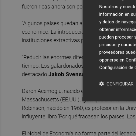
fueron ricas ahora son pobres, y viceversa.
Nosotros y nuestr
información en su 
y datos de navega
"Algunos países quedan atrapados en una situaci
obtener informació
económico. La introducción de instituciones incl
pueden procesar su
instituciones extractivas proporcionan ganancias
precisos y caracte
proveedores pueden
"Reducir las enormes diferencias de ingresos en
oponerse en
Confi
tiempo. Los galardonados han demostrado la impo
Configuración de 
destacado
Jakob Svensson
, presidente del C
CONFIGURAR
Daron Acemoglu, nacido en 1967 en Estambul (Tur
Massachusetts (EE.UU.), igual que el británico
Robinson, nacido en 1960, es profesor en la Uni
influyente libro 'Por qué fracasan los países: Los
El Nobel de Economía no forma parte del legad