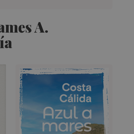
ames A.
ía