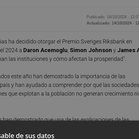
Publicado: 14/10/2024 ·
12:0
Actualizado: 14/10/2024 · 1
as ha decidido otorgar el Premio Sveriges Riksbank en
el 2024 a
Daron Acemoglu
,
Simon Johnson
y
James A
n las instituciones y cómo afectan la prosperidad".
nados este año han demostrado la importancia de las
n país y han ayudado a comprender por qué las sociedades
ones que explotan a la población no generan crecimiento ni
os han demostrado que una de las explicaciones de las
las instituciones sociales que se introdujeron durante la
able de sus datos
n importante de por qué las antiguas colonias que una ve