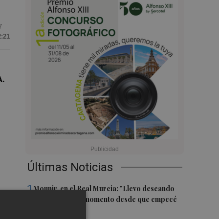
7
2:21
.
Últimas Noticias
1
Mounir, en el Real Murcia: "Llevo deseando
que llegue este momento desde que empecé
a jugar"
z