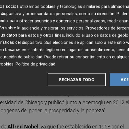
os socios utilizamos cookies y tecnologías similares para almacena
dispositivo y procesar datos personales, como su dirección IP, iden
ción, para ofrecer anuncios y contenido personalizados, medir anun
ón de instituciones extractivas y bajo crecimiento
n sobre la audiencia y mejorar los servicios.
Proveedores de tercer
usivas crearía beneficios a largo plazo para todos, pero la
s datos para estos y otros fines, incluido el uso de datos de geolo
 a corto plazo para las personas en el poder", explica.
rísticas del dispositivo. Sus elecciones se aplican solo a este sitio
 basarse en el interés legítimo en lugar del consentimiento; tiene 
tre los países es uno de los mayores desafíos de nuestro
guración de publicidad
. Puede retirar su consentimiento en cualqu
rtancia de las instituciones sociales para lograrlo", ha
cookies
.
Política de privacidad
omité del Premio de Ciencias Económicas.
RECHAZAR TODO
ACE
quía), es profesor en el Instituto Tecnológico de
 Simon Johnson, nacido en 1963, mientras que James A.
versidad de Chicago y publicó junto a Acemoglu en 2012 e
 orígenes del poder, la prosperidad y la pobreza'.
o de
Alfred Nobel
, ya que fue establecido en 1968 por el