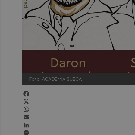
Foto: ACADEMIA SUECA
Facebook
X
WhatsApp
Email
LinkedIn
Messenger