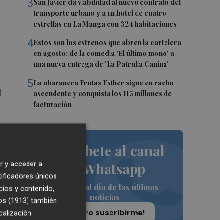
3
San Javier da viabilidad al nuevo contrato del
transporte urbano y a un hotel de cuatro
estrellas en La Manga con 324 habitaciones
4
Estos son los estrenos que abren la cartelera
en agosto: de la comedia 'El último mono' a
una nueva entrega de 'La Patrulla Canina'
5
La abaranera Frutas Esther sigue en racha
l
ascendente y conquista los 115 millones de
facturación
Suscríbete al canal
.
r y acceder a
de Whatsapp
to,
tificadores únicos
Siempre al día de las últimas
cios y contenido,
noticias
os (1913)
también
¡Quiero suscribirme!
calización