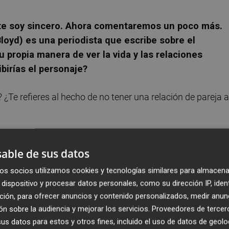
 te soy sincero. Ahora comentaremos un poco más.
loyd) es una periodista que escribe sobre el
u propia manera de ver la vida y las relaciones
birías el personaje?
¿Te refieres al hecho de no tener una relación de pareja a
rpreta Gorka Otxoa), es uno de los personajes más
able de sus datos
oradizo, pero no le sale del todo bien generalmente
os socios utilizamos cookies y tecnologías similares para almacena
tu opinión, porque te he visto y eres un target muy concre
dispositivo y procesar datos personales, como su dirección IP, iden
 el personaje de Irene.
ción, para ofrecer anuncios y contenido personalizados, medir anun
n sobre la audiencia y mejorar los servicios.
Proveedores de tercer
s datos para estos y otros fines, incluido el uso de datos de geolo