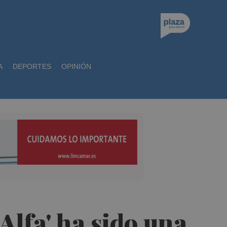
A
DEPORTES
OPINIÓN
Alfa' ha sido una