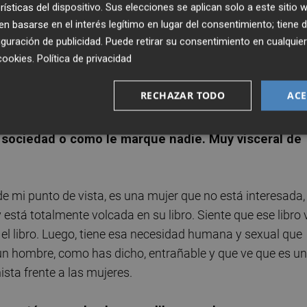
rísticas del dispositivo. Sus elecciones se aplican solo a este sitio
 basarse en el interés legítimo en lugar del consentimiento; tiene 
guración de publicidad
. Puede retirar su consentimiento en cualqu
tar, especialmente esta temporada, una de las más
cookies
.
Política de privacidad
 problemas de la sociedad relacionados con ello.
mos ver. Hay muchas cosas que gran parte de la
RECHAZAR TODO
ACE
unes y hacemos sin darnos cuenta. Esta temporada
elices a su manera. En el caso de Irene, quiere
a sociedad o como le marque nadie. Muy visceral de
e mi punto de vista, es una mujer que no está interesada,
stá totalmente volcada en su libro. Siente que ese libro 
 el libro. Luego, tiene esa necesidad humana y sexual que
un hombre, como has dicho, entrañable y que ve que es un
sta frente a las mujeres.