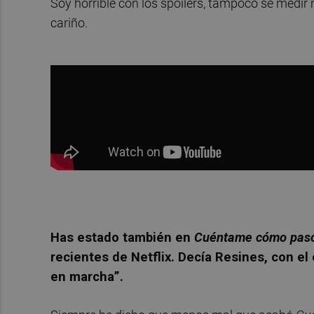
Soy horrible con los spoilers, tampoco sé medir m
cariño.
Has estado también en
Cuéntame cómo pas
recientes de Netflix. Decía Resines, con el
en marcha”.