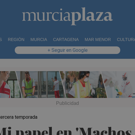
S
REGIÓN
MURCIA
CARTAGENA
MAR MENOR
CULTUR
+ Seguir en Google
a tercera temporada
i papel en 'Machos 