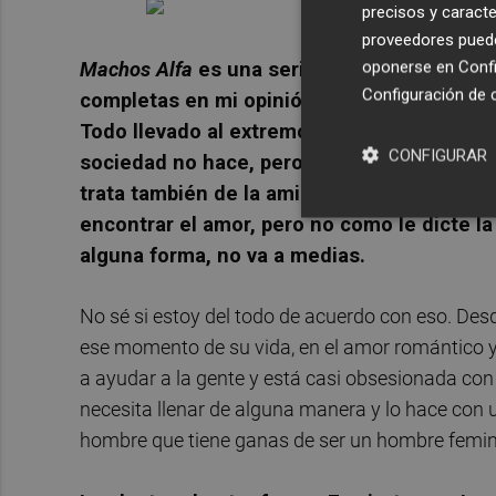
precisos y caracte
proveedores pueden
oponerse en
Confi
Machos Alfa
es una serie que intenta retra
Configuración de 
completas en mi opinión, el machismo y los
Todo llevado al extremo para que las poda
CONFIGURAR
sociedad no hace, pero otras que son com
trata también de la amistad e intentar ser f
encontrar el amor, pero no como le dicte l
alguna forma, no va a medias.
No sé si estoy del todo de acuerdo con eso. Desd
ese momento de su vida, en el amor romántico y e
a ayudar a la gente y está casi obsesionada con
necesita llenar de alguna manera y lo hace con 
hombre que tiene ganas de ser un hombre femini