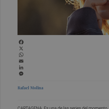
Facebook
X
WhatsApp
Email
LinkedIn
Messenger
Rafael Molina
CARTAGENA. Es una de las series del momento. 