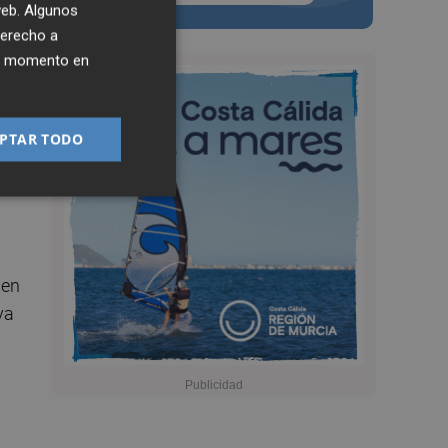
 web. Algunos
derecho a
ier momento en
PTAR TODO
 en
va