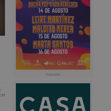
2
2:37