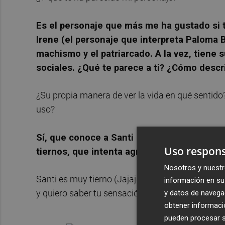
Es el personaje que más me ha gustado si
Irene (el personaje que interpreta Paloma B
machismo y el patriarcado. A la vez, tiene s
sociales. ¿Qué te parece a ti? ¿Cómo descri
¿Su propia manera de ver la vida en qué sentido? 
uso?
Sí, que conoce a Santi (personaje que inte
Uso respons
tiernos, que intenta agradar y es muy enam
Nosotros y nuestr
Santi es muy tierno (Jajaja). Me interesa mucho 
información en su 
y quiero saber tu sensación y como te ha sentado
y datos de navega
obtener informació
pueden procesar su