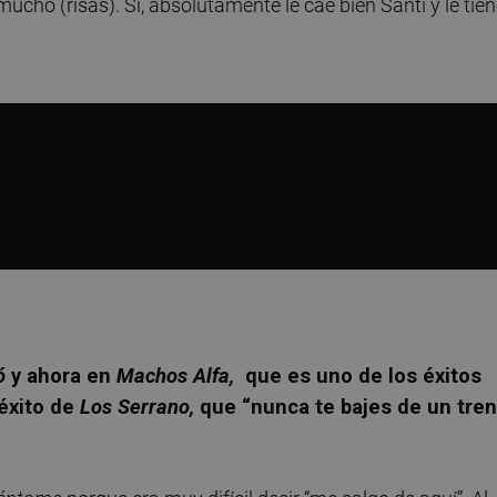
ucho (risas). Sí, absolutamente le cae bien Santi y le tie
ó
y ahora en
Machos Alfa,
que es uno de los éxitos
 éxito de
Los Serrano,
que “nunca te bajes de un tren