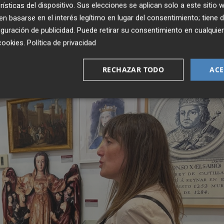
rísticas del dispositivo. Sus elecciones se aplican solo a este sitio
de la Senda de Granada, perteneciente a
Antonio José
 basarse en el interés legítimo en lugar del consentimiento; tiene 
uladas a la Exposición de Murcia de 1900 donadas por
guración de publicidad
. Puede retirar su consentimiento en cualqu
s conmemorativas y una publicación histórica sobre aquel
cookies
.
Política de privacidad
RECHAZAR TODO
ACE