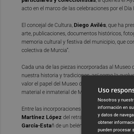
acto en el marco de las celebraciones por el Día
El concejal de Cultura,
Diego Avilés
, que ha pre
arte, publicaciones, documentos históricos, fotog
memoria cultural y festiva del municipio, que con
colectiva de Murcia”.
Cada una de las piezas incorporadas al Museo de
nuestra historia y tradiciones, así como la evolu
valor el papel del Museo de la Ciudad como “esp
Uso respons
material e inmaterial de Murcia”.
Nosotros y nuestr
información en su 
Entre las incorporaciones más destacadas desd
y datos de navega
Martínez López
del retrato en acuarela de Do
obtener informació
García-Esta
ñ de un belén de olla tradicional de 
pueden procesar su