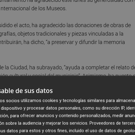
 Internacional de los Museos.
sidido el acto, ha agradecido las donaciones de obras de
rafías, objetos tradicionales y piezas vinculadas a la
tribuirán, ha dicho, “a preservar y difundir la memoria
 la Ciudad, ha subrayado, “ayuda a completar el relato d
ción cultural y social del municipio”. Asimismo, ha puesto 
acio vivo de conservación y divulgación del patrimonio
able de sus datos
os socios utilizamos cookies y tecnologías similares para almacena
dispositivo y procesar datos personales, como su dirección IP, iden
e 2025 se encuentra la donación realizada por
Sonia
ción, para ofrecer anuncios y contenido personalizados, medir anun
ña Violante de Aragón, así como la donación de
Pascual
n sobre la audiencia y mejorar los servicios.
Proveedores de tercer
la Fábrica Ortigas.
s datos para estos y otros fines, incluido el uso de datos de geolo