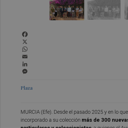
Facebook
X
WhatsApp
Email
LinkedIn
Messenger
Plaza
MURCIA (Efe). Desde el pasado 2025 y en lo que
incorporado a su colección
más de 300 nueva
particulares y coleccionistas
, a quienes el 