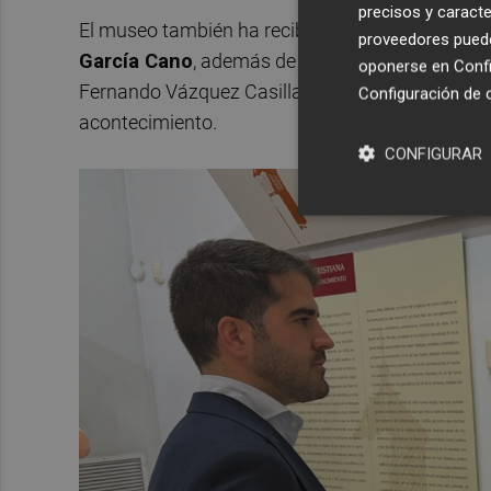
precisos y caracte
El museo también ha recibido el plano original 
proveedores pueden
García Cano
, además de distintas piezas vinc
oponerse en
Confi
Fernando Vázquez Casillas, entre ellas medalla
Configuración de 
acontecimiento.
CONFIGURAR