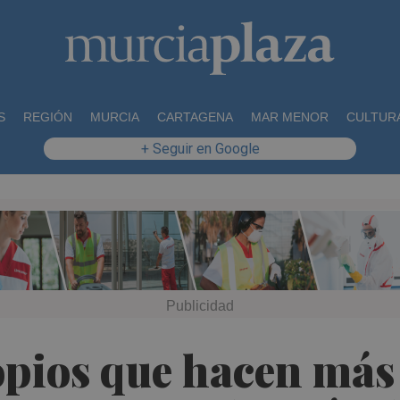
S
REGIÓN
MURCIA
CARTAGENA
MAR MENOR
CULTUR
+ Seguir en Google
pios que hacen más