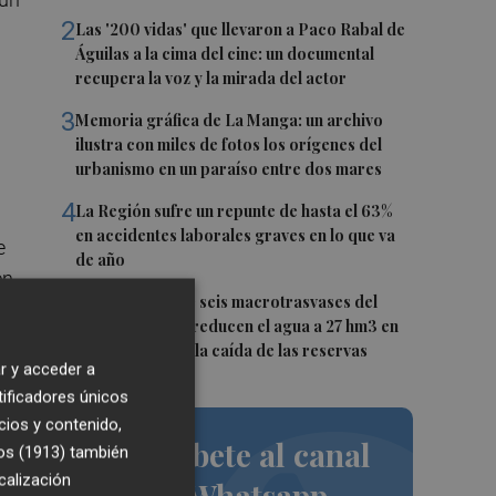
2
Las '200 vidas' que llevaron a Paco Rabal de
Águilas a la cima del cine: un documental
recupera la voz y la mirada del actor
3
Memoria gráfica de La Manga: un archivo
ilustra con miles de fotos los orígenes del
urbanismo en un paraíso entre dos mares
4
La Región sufre un repunte de hasta el 63%
en accidentes laborales graves en lo que va
e
de año
en
5
Fin a la racha de seis macrotrasvases del
Tajo al Segura: reducen el agua a 27 hm3 en
septiembre por la caída de las reservas
r y acceder a
tificadores únicos
cios y contenido,
Suscríbete al canal
os (1913)
también
calización
de Whatsapp