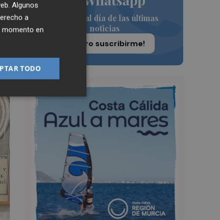
 web. Algunos
Siempre al día de las últimas
derecho a
noticias
ier momento en
¡Quiero suscribirme!
PTAR TODO