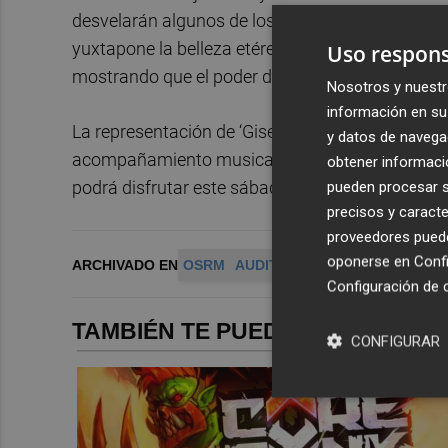
desvelarán algunos de los secretos que pueden lle
yuxtapone la belleza etérea del mundo sobrenat
Uso respons
mostrando que el poder del amor puede trascend
Nosotros y nuestr
información en su 
La representación de ‘Giselle’ del Ballet de Barc
y datos de navega
acompañamiento musical de la Orquesta Sinfónic
obtener informació
podrá disfrutar este sábado, 13 de junio, a las 2
pueden procesar su
precisos y caracte
proveedores pueden
oponerse en
Confi
ARCHIVADO EN
OSRM
AUDITORIO VÍCTOR VILLEGAS
Configuración de 
TAMBIÉN TE PUEDE INTERESAR
CONFIGURAR