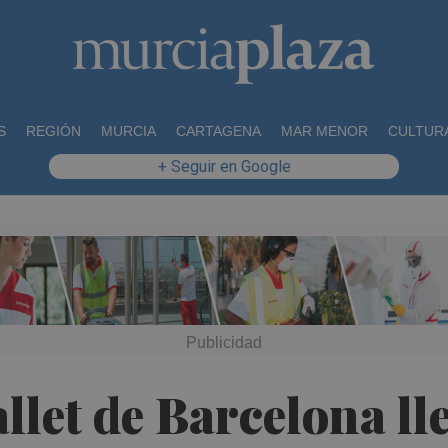
S
REGIÓN
MURCIA
CARTAGENA
MAR MENOR
CULTUR
+ Seguir en Google
Ballet de Barcelona ll