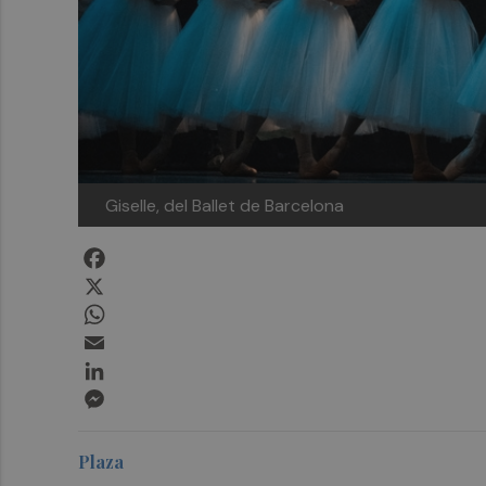
Giselle, del Ballet de Barcelona
Facebook
X
WhatsApp
Email
LinkedIn
Messenger
Plaza