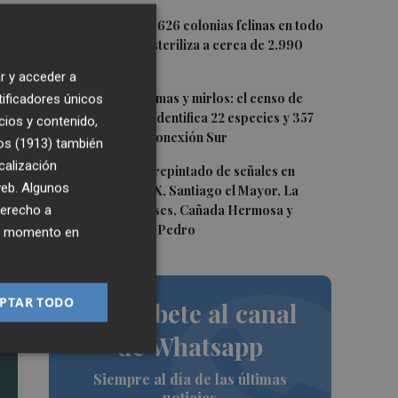
3
Murcia registra 626 colonias felinas en todo
el municipio y esteriliza a cerca de 2.990
gatos
r y acceder a
4
Gorriones, palomas y mirlos: el censo de
tificadores únicos
aves de Murcia identifica 22 especies y 357
cios y contenido,
ejemplares en Conexión Sur
se
os (1913)
también
calización
5
Murcia inicia el repintado de señales en
 web. Algunos
Patiño, San Pío X, Santiago el Mayor, La
Murta, Valladolises, Cañada Hermosa y
derecho a
Cañadas de San Pedro
ier momento en
PTAR TODO
Suscríbete al canal
de Whatsapp
Siempre al día de las últimas
noticias