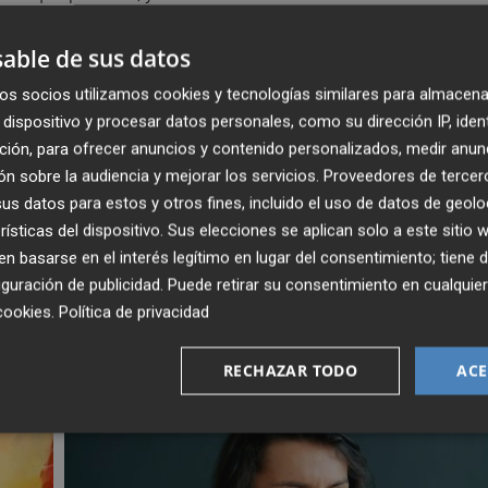
var a la protagonista a una situación límite. El ballet
ural con la dura realidad de las emociones humanas,
able de sus datos
er incluso la muerte.
os socios utilizamos cookies y tecnologías similares para almacena
dispositivo y procesar datos personales, como su dirección IP, iden
elona, con dirección de Chase Johnsey y con el
ción, para ofrecer anuncios y contenido personalizados, medir anun
a de la Región de Murcia, con Daniel Capps a la batuta, 
n sobre la audiencia y mejorar los servicios.
Proveedores de tercer
0:00 horas.
s datos para estos y otros fines, incluido el uso de datos de geolo
rísticas del dispositivo. Sus elecciones se aplican solo a este sitio
 basarse en el interés legítimo en lugar del consentimiento; tiene 
guración de publicidad
. Puede retirar su consentimiento en cualqu
MURCIA
cookies
.
Política de privacidad
RECHAZAR TODO
ACE