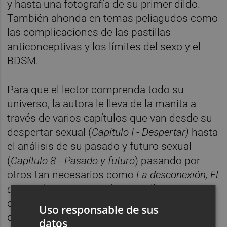
y hasta una fotografía de su primer dildo.
También ahonda en temas peliagudos como
las complicaciones de las pastillas
anticonceptivas y los límites del sexo y el
BDSM.
Para que el lector comprenda todo su
universo, la autora le lleva de la manita a
través de varios capítulos que van desde su
despertar sexual (
Capítulo I - Despertar)
hasta
el análisis de su pasado y futuro sexual
(
Capítulo 8 - Pasado y futuro
) pasando por
otros tan necesarios como
La desconexión, El
deseo
y hasta una noche con ella en
El club,
con un capítulo que emula a la noche
Uso responsable de sus
dibujando en blanco sobre un fondo negro.
datos