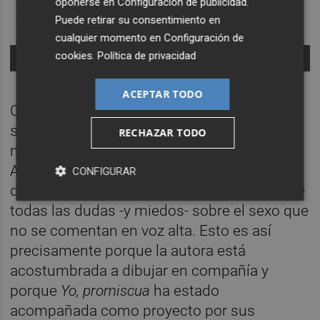
oponerse en
Configuración de publicidad
.
Puede retirar su consentimiento en
cualquier momento en
Configuración de
cookies
.
Política de privacidad
-
ACEPTAR TODO
Con un trabajo que ha enseñado a su madre
sin ningún miedo –porque, como dice en la
RECHAZAR TODO
novela, es una de sus grandes referentes-
Angie de la Lama se convierte en esa amiga
CONFIGURAR
que todas querríamos tener para consultarle
todas las dudas -y miedos- sobre el sexo que
no se comentan en voz alta. Esto es así
precisamente porque la autora está
acostumbrada a dibujar en compañía y
porque
Yo, promiscua
ha estado
acompañada como proyecto por sus