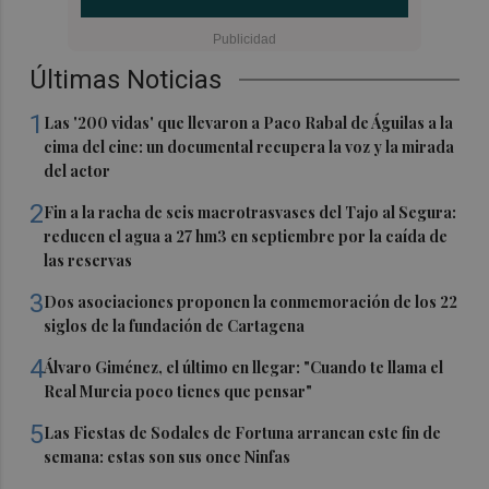
Últimas Noticias
1
Las '200 vidas' que llevaron a Paco Rabal de Águilas a la
cima del cine: un documental recupera la voz y la mirada
del actor
2
Fin a la racha de seis macrotrasvases del Tajo al Segura:
reducen el agua a 27 hm3 en septiembre por la caída de
las reservas
3
Dos asociaciones proponen la conmemoración de los 22
siglos de la fundación de Cartagena
4
Álvaro Giménez, el último en llegar: "Cuando te llama el
Real Murcia poco tienes que pensar"
5
Las Fiestas de Sodales de Fortuna arrancan este fin de
semana: estas son sus once Ninfas