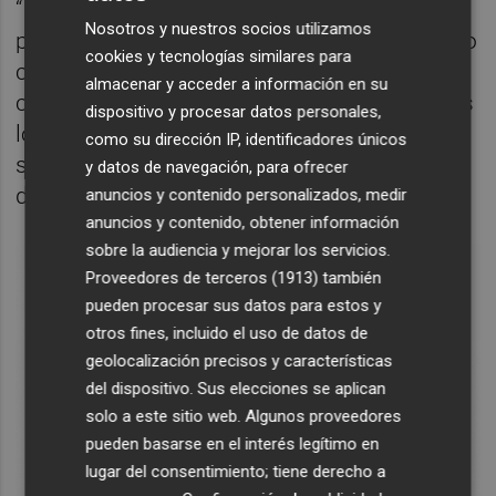
“Intenté pensar en cómo dividir mis ideas
Nosotros y nuestros socios utilizamos
por bloques y explicar mi historia con el sexo
cookies y tecnologías similares para
con todos los recursos fanzineos que
almacenar y acceder a información en su
conozco. Las imágenes, los collages y todos
dispositivo y procesar datos personales,
los dibujos que explican mi historia me
como su dirección IP, identificadores únicos
sirven para hacer mi relato más cercano”,
y datos de navegación, para ofrecer
destaca la autora.
anuncios y contenido personalizados, medir
anuncios y contenido, obtener información
sobre la audiencia y mejorar los servicios.
Proveedores de terceros (1913)
también
pueden procesar sus datos para estos y
otros fines, incluido el uso de datos de
geolocalización precisos y características
del dispositivo. Sus elecciones se aplican
solo a este sitio web. Algunos proveedores
pueden basarse en el interés legítimo en
lugar del consentimiento; tiene derecho a