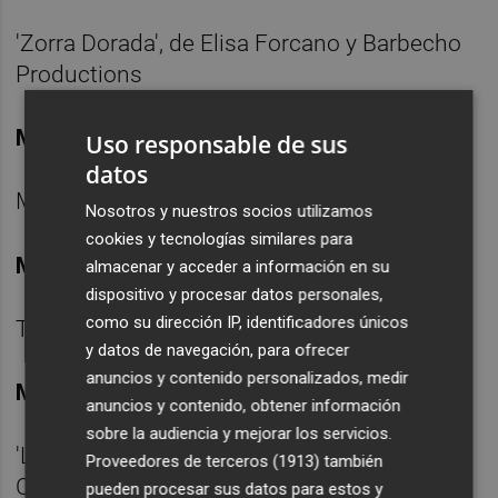
'Zorra Dorada', de Elisa Forcano y Barbecho
Productions
Mejor actriz
Uso responsable de sus
datos
Mona Martínez por 'Los nuestros'
Nosotros y nuestros socios utilizamos
cookies y tecnologías similares para
Mejor actor
almacenar y acceder a información en su
dispositivo y procesar datos personales,
como su dirección IP, identificadores únicos
Ton Vieira por 'La tercera fuga'
y datos de navegación, para ofrecer
anuncios y contenido personalizados, medir
Mejor elenco de teatro
anuncios y contenido, obtener información
sobre la audiencia y mejorar los servicios.
'La tercera fuga', de Teatre Nacional de
Proveedores de terceros (1913)
también
Catalunya
pueden procesar sus datos para estos y