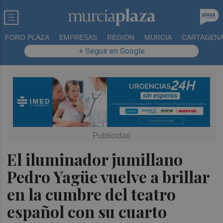
FORO PLAZA
EMPRESAS
REGIÓN
MURCIA
CARTAGEN
+ Seguir en Google
El iluminador jumillano
Pedro Yagüe vuelve a brillar
en la cumbre del teatro
español con su cuarto