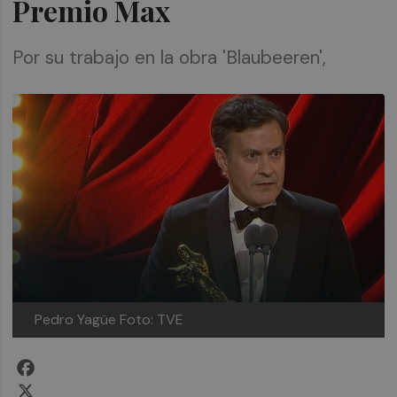
Premio Max
Por su trabajo en la obra 'Blaubeeren',
Pedro Yagüe
Foto: TVE
Facebook
X