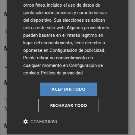
otros fines, incluido el uso de datos de
geolocalización precisos y características
Mejor intérprete femenina de danza
del dispositivo. Sus elecciones se aplican
solo a este sitio web. Algunos proveedores
Irene Tena por 'No'
pueden basarse en el interés legítimo en
lugar del consentimiento; tiene derecho a
Mejor intérprete masculino de danza
oponerse en
Configuración de publicidad
.
Puede retirar su consentimiento en
Juan Berlanga por 'JUANCABALLO'
cualquier momento en
Configuración de
cookies
.
Política de privacidad
Mejor elenco de danza
ACEPTAR TODO
'Faula' de Roser López Espinosa, Consorci
RECHAZAR TODO
Mercat de les Flors
CONFIGURAR
Mejor dirección de escena