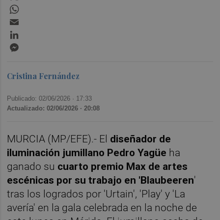
WhatsApp
Email
LinkedIn
Messenger
Cristina Fernández
Publicado: 02/06/2026 ·
17:33
Actualizado: 02/06/2026 · 20:08
MURCIA (MP/EFE).- El
diseñador de
iluminación jumillano Pedro Yagüe
ha
ganado su
cuarto premio Max de artes
escénicas por su trabajo en 'Blaubeeren
'
tras los logrados por 'Urtain', 'Play' y 'La
avería' en la gala celebrada en la noche de