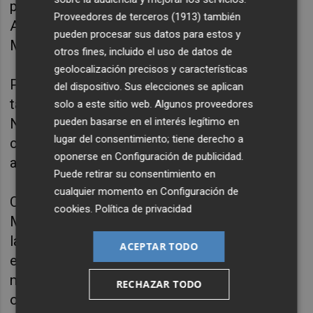
por los aromas de anís, canela y vainilla de
Proveedores de terceros (1913)
también
Alhambra Numerada Serie Andalucía
pueden procesar sus datos para estos y
Matalahúva
.
otros fines, incluido el uso de datos de
geolocalización precisos y características
Para cerrar la velada, el postre combina una
del dispositivo. Sus elecciones se aplican
tarta de queso y mango con Alhambra
solo a este sitio web. Algunos proveedores
pueden basarse en el interés legítimo en
Numerada Serie Andalucía Salicornia
, una
lugar del consentimiento; tiene derecho a
cerveza de notas salinas y afrutadas que
oponerse en
Configuración de publicidad
.
aporta un final cálido y sorprendente.
Puede retirar su consentimiento en
cualquier momento en
Configuración de
Con esta propuesta, Cervezas Alhambra y
cookies
.
Política de privacidad
Murcia Inspira reafirman su compromiso con
la innovación gastronómica, ofreciendo
ACEPTAR TODO
experiencias que invitan a saborear cada
momento sin prisa. Cada etapa de la velada
RECHAZAR TODO
ofrecerá una oportunidad para disfrutar del