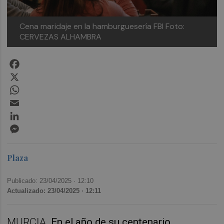
Cena maridaje en la hamburguesería FBI
Foto:
CERVEZAS ALHAMBRA
Facebook
X
WhatsApp
Email
LinkedIn
Messenger
Plaza
Publicado: 23/04/2025 ·
12:10
Actualizado: 23/04/2025 · 12:11
MURCIA.
En el año de su centenario,