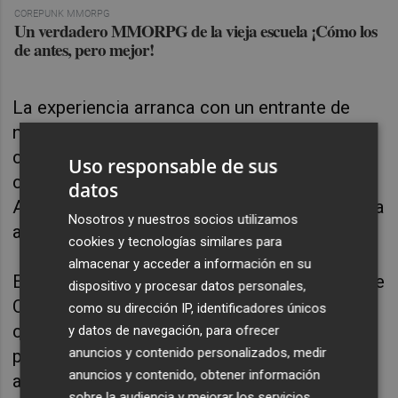
COREPUNK MMORPG
Un verdadero MMORPG de la vieja escuela ¡Cómo los
de antes, pero mejor!
La experiencia arranca con un
entrante de
nachos con verdura fresca, jalapeños, chili
con carne y salsa gouda al romero
, maridado
Uso responsable de sus
con
Alhambra Numerada Serie Andalucía
datos
Azahar
, cuya frescura floral y cítrica armoniza
Nosotros y nuestros socios utilizamos
a la perfección con este primer bocado.
cookies y tecnologías similares para
almacenar y acceder a información en su
El siguiente plato es una
mini hamburguesa de
dispositivo y procesar datos personales,
Chato murciano sobre calabaza asada,
como su dirección IP, identificadores únicos
carpaccio de champiñón y lluvia de queso
y datos de navegación, para ofrecer
anuncios y contenido personalizados, medir
parmesano
, un homenaje a los ingredientes
anuncios y contenido, obtener información
autóctonos de la huerta murciana, realzado
sobre la audiencia y mejorar los servicios.