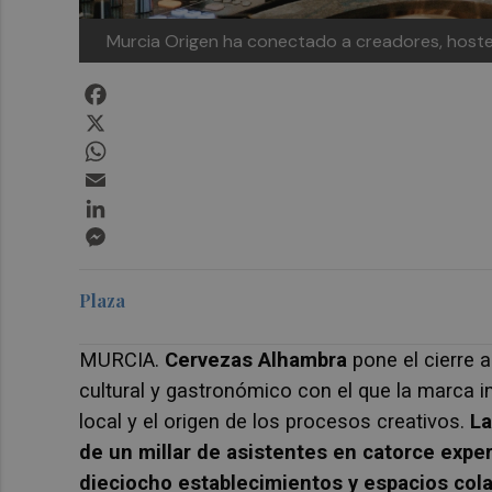
Murcia Origen ha conectado a creadores, hoste
Facebook
X
WhatsApp
Email
LinkedIn
Messenger
Plaza
MURCIA.
Cervezas Alhambra
pone el cierre
cultural y gastronómico con el que la marca inv
local y el origen de los procesos creativos.
La
de un millar de asistentes en catorce expe
dieciocho establecimientos y espacios cola