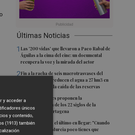
co
Últimas Noticias
1
Las '200 vidas' que llevaron a Paco Rabal de
Águilas a la cima del cine: un documental
recupera la voz y la mirada del actor
2
Fin a la racha de seis macrotrasvases del
Tajo al Segura: reducen el agua a 27 hm3 en
septiembre por la caída de las reservas
 y
3
Dos asociaciones proponen la
r y acceder a
conmemoración de los 22 siglos de la
tificadores únicos
fundación de Cartagena
cios y contenido,
4
Álvaro Giménez, el último en llegar: "Cuando
os (1913)
también
te llama el Real Murcia poco tienes que
calización