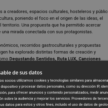
 a creadores, espacios culturales, hosteleros y públi
ltura, poniendo el foco en el origen de las ideas, el
l territorio. Una propuesta que ha permitido acercar
sde una mirada conectada con sus protagonistas.
onómicos, recorridos gastroculturales y propuestas
igen ha explorado distintas formas de creación y
 como
Degustando Sentidos, Ruta LUX, Canciones
ilo
han acercado al público a la gastronomía, el
able de sus datos
etrás de cada disciplina, poniendo el foco en el origen
os socios utilizamos cookies y tecnologías similares para almacena
dispositivo y procesar datos personales, como su dirección IP, iden
ción, para ofrecer anuncios y contenido personalizados, medir anun
n sobre la audiencia y mejorar los servicios.
Proveedores de tercer
s datos para estos y otros fines, incluido el uso de datos de geolo