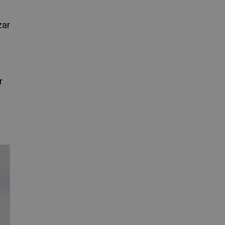
zar
r