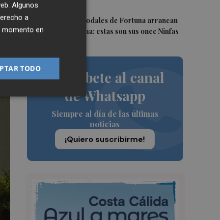
pensar"
 web. Algunos
derecho a
5
Las Fiestas de Sodales de Fortuna arrancan
ier momento en
este fin de semana: estas son sus once Ninfas
PTAR TODO
Suscríbete al canal
de Whatsapp
Siempre al día de las últimas
noticias
¡Quiero suscribirme!