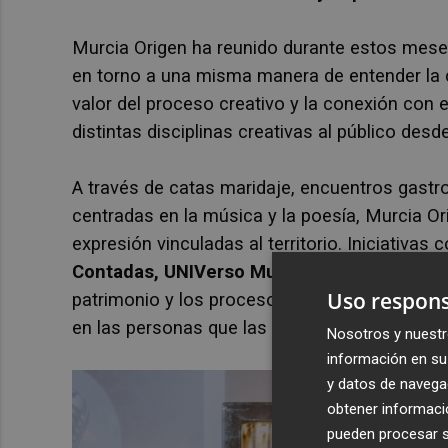
Murcia Origen ha reunido durante estos meses
en torno a una misma manera de entender la cu
valor del proceso creativo y la conexión con e
distintas disciplinas creativas al público de
A través de catas maridaje, encuentros gastr
centradas en la música y la poesía, Murcia Or
expresión vinculadas al territorio. Iniciativas
Contadas, UNIVerso Murcia
o
Murcia en Vin
Uso respons
patrimonio y los procesos creativos que hay d
en las personas que las hacen posibles.
Nosotros y nuestr
información en su 
y datos de navega
obtener informació
pueden procesar su