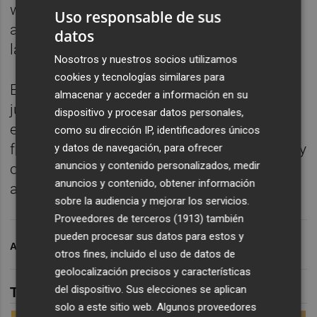
web www.cultura.cartagena.es (el plazo se
Uso responsable de sus
abrirá el próximo martes 26 de mayo, a
datos
las 9:00 horas).
Nosotros y nuestros socios utilizamos
cookies y tecnologías similares para
El recinto incorporará además una zona de
almacenar y acceder a información en su
juegos tradicionales de madera, pensada
dispositivo y procesar datos personales,
especialmente para el público infantil y
como su dirección IP, identificadores únicos
familiar, creando un espacio de convivencia y
y datos de navegación, para ofrecer
anuncios y contenido personalizados, medir
ocio al aire libre dentro del ambiente folk y
anuncios y contenido, obtener información
artesanal que caracteriza al festival.
sobre la audiencia y mejorar los servicios.
Proveedores de terceros (1913)
también
pueden procesar sus datos para estos y
ARCHIVADO EN
CARTAGENA CULTURA
otros fines, incluido el uso de datos de
geolocalización precisos y características
del dispositivo. Sus elecciones se aplican
TAMBIÉN TE PUEDE INTERESAR
solo a este sitio web. Algunos proveedores