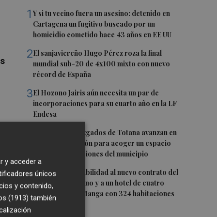
1
Y si tu vecino fuera un asesino: detenido en
Cartagena un fugitivo buscado por un
homicidio cometido hace 43 años en EE UU
2
El sanjaviereño Hugo Pérez roza la final
os
mundial sub-20 de 4x100 mixto con nuevo
récord de España
3
El Hozono Jairis aún necesita un par de
incorporaciones para su cuarto año en la LF
Endesa
4
Los antiguos Juzgados de Totana avanzan en
su transformación para acoger un espacio
para las asociaciones del municipio
r y acceder a
5
San Javier da viabilidad al nuevo contrato del
tificadores únicos
transporte urbano y a un hotel de cuatro
cios y contenido,
estrellas en La Manga con 324 habitaciones
os (1913)
también
calización