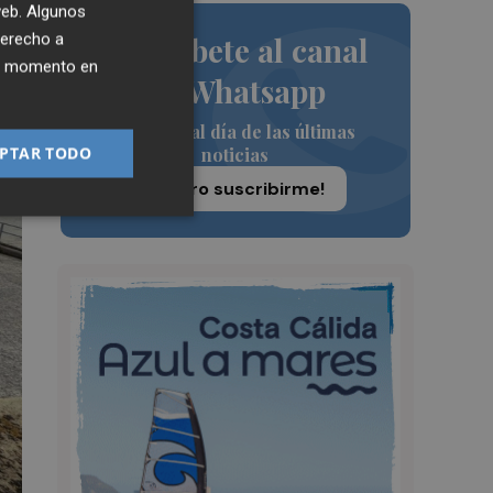
 web. Algunos
derecho a
Suscríbete al canal
ier momento en
de Whatsapp
Siempre al día de las últimas
PTAR TODO
noticias
¡Quiero suscribirme!