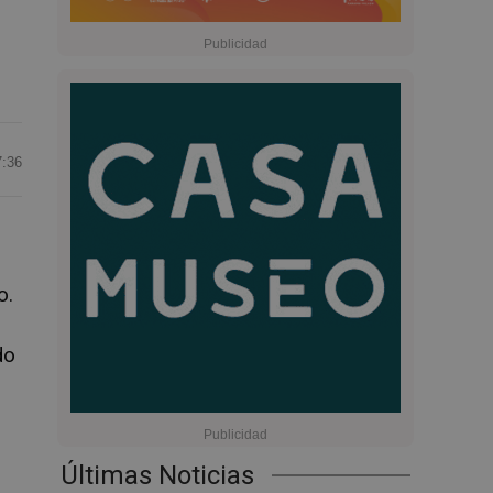
7:36
o.
do
Últimas Noticias