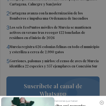
Cartagena, Calnegre y San Javier
2
Cartagena avanza con la modernización de los
Bomberos e impulsa una Ordenanza de Incendios
3
Los seis EcoPuntos móviles de Murcia se mantienen
activos en verano tras recoger 122 toneladas de
residuos en el inicio de 2026
4
Murcia registra 626 colonias felinas en todo el municipio
y esteriliza a cerca de 2.990 gatos
5
Gorriones, palomas y mirlos: el censo de aves de Murcia
identifica 22 especies y 357 ejemplares en Conexión Sur
Suscríbete al canal de
Whatsapp
Siempre al día de las últimas noticias
Canciones que marcan
¿Por qué recuerdas