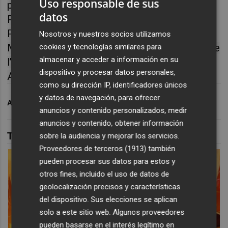
Uso responsable de sus
próximos meses. Es el caso de
‘La Quijá’ de
datos
Paloma Muñoz y Siberia Danza
en el Teatro
Principal de Alicante o
‘
El Oso’ de Cía
Nosotros y nuestros socios utilizamos
Marroch
en el Teatro Circo
y
‘La mecànica de
cookies y tecnologías similares para
almacenar y acceder a información en su
l’infortuni’ en el Auditorio Municipal de
dispositivo y procesar datos personales,
Algezares
.
como su dirección IP, identificadores únicos
y datos de navegación, para ofrecer
ARCHIVADO EN
MURCIA
DANZA
anuncios y contenido personalizados, medir
anuncios y contenido, obtener información
TAMBIÉN TE PUEDE INTERESAR
sobre la audiencia y mejorar los servicios.
Proveedores de terceros (1913)
también
pueden procesar sus datos para estos y
otros fines, incluido el uso de datos de
geolocalización precisos y características
del dispositivo. Sus elecciones se aplican
solo a este sitio web. Algunos proveedores
pueden basarse en el interés legítimo en