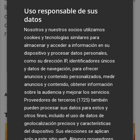
limpieza, estucado y reintegración
Uso responsable de sus
cromática. En el caso del retrato de Guillem
datos
de Rocafull, incluso se ha conseguido
Nosotros y nuestros socios utilizamos
restituir íntegramente la leyenda inferior.
cookies y tecnologías similares para
almacenar y acceder a información en su
dispositivo y procesar datos personales,
como su dirección IP, identificadores únicos
y datos de navegación, para ofrecer
anuncios y contenido personalizados, medir
anuncios y contenido, obtener información
sobre la audiencia y mejorar los servicios.
ARCHIVADO EN
ABANILLA
Proveedores de terceros (1725)
también
pueden procesar sus datos para estos y
TAMBIÉN TE PUEDE INTERESAR
otros fines, incluido el uso de datos de
geolocalización precisos y características
del dispositivo. Sus elecciones se aplican
solo a este sitio web. Algunos proveedores