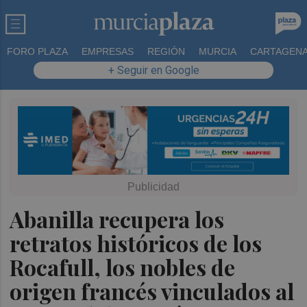
FORO PLAZA
EMPRESAS
REGIÓN
MURCIA
CARTAGEN
+ Seguir en Google
Abanilla recupera los
retratos históricos de los
Rocafull, los nobles de
origen francés vinculados al