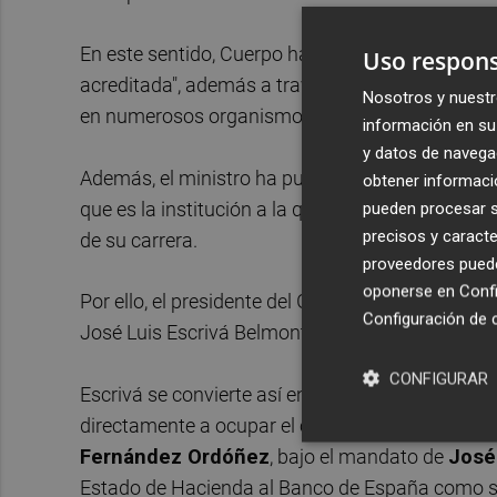
En este sentido, Cuerpo ha subrayado que Escrivá
Uso respons
acreditada", además a través de su amplia exper
Nosotros y nuestr
en numerosos organismos públicos y privados.
información en su 
y datos de navega
Además, el ministro ha puesto en valor que pos
obtener informació
que es la institución a la que pertenece como t
pueden procesar su
precisos y caracte
de su carrera.
proveedores pueden
oponerse en
Confi
Por ello, el presidente del Gobierno,
Pedro Sánc
Configuración de 
José Luis Escrivá Belmonte como nuevo gobern
CONFIGURAR
Escrivá se convierte así en el primer ministro en
directamente a ocupar el cargo de gobernador. 
Fernández Ordóñez
, bajo el mandato de
José
Estado de Hacienda al Banco de España como s