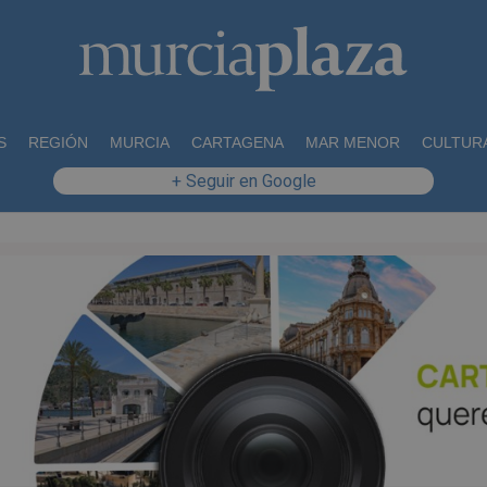
S
REGIÓN
MURCIA
CARTAGENA
MAR MENOR
CULTUR
+ Seguir en Google