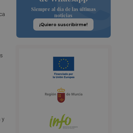
Siempre al día de las últimas
ica
noticias
¡Quiero suscribirme!
os
 y