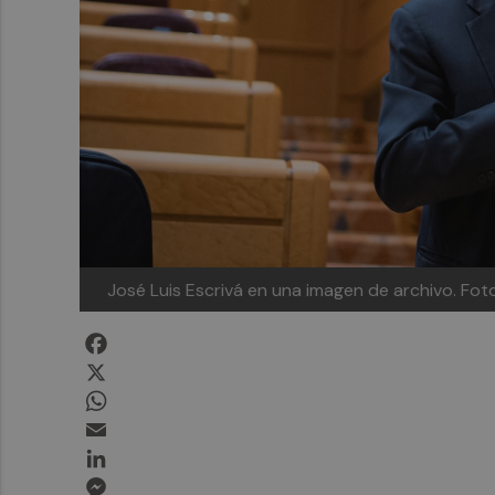
José Luis Escrivá en una imagen de archivo. Fo
Facebook
X
WhatsApp
Email
LinkedIn
Messenger