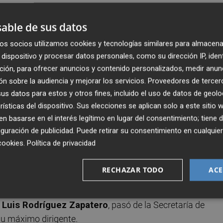
 cuenta con la "cualificación técnica necesaria, reconoci
able de sus datos
iencia, en las más importantes instituciones financieras y
os socios utilizamos cookies y tecnologías similares para almacena
dispositivo y procesar datos personales, como su dirección IP, iden
ción, para ofrecer anuncios y contenido personalizados, medir anun
ee un "profundo conocimiento" del propio Banco de España
n sobre la audiencia y mejorar los servicios.
Proveedores de tercer
rabajador público y en la que ha desempeñado buena parte
s datos para estos y otros fines, incluido el uso de datos de geolo
rísticas del dispositivo. Sus elecciones se aplican solo a este sitio
 basarse en el interés legítimo en lugar del consentimiento; tiene 
guración de publicidad
. Puede retirar su consentimiento en cualqu
hez,
propondrá a su Majestad el Rey el nombramiento de
cookies
.
Política de privacidad
ador del Banco de España.
RECHAZAR TODO
ACE
 el ejercicio de sus funciones en la democracia que pasa
Solo existe un precedente parecido, cuando
Miguel Ánge
 Luis Rodríguez Zapatero
, pasó de la Secretaría de
u máximo dirigente.