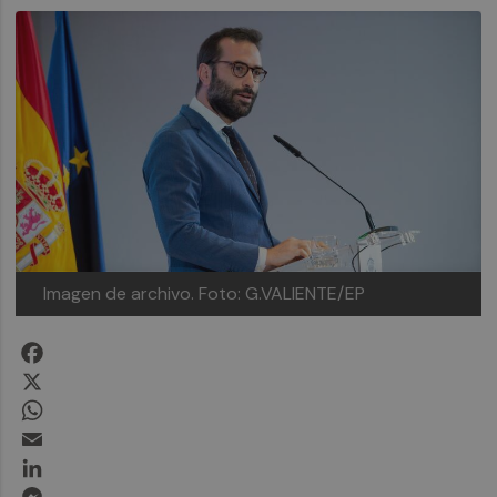
Imagen de archivo. Foto: G.VALIENTE/EP
Facebook
X
WhatsApp
Email
LinkedIn
Messenger