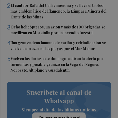
2
El cantaor Rafa del Calli emociona y se lleva el trofeo
más emblemático del flamenco, la Lámpara Minera del
Cante de las Minas
3
Ocho helicópteros, un avión y más de 100 brigadas se
movilizan en Moratalla por un incendio forestal
4
Una gran cadena humana de cariño y reivindicación se
vuelve a abrazar en las playas por el Mar Menor
5
Vuelven las lluvias este domingo: activan la alerta por
tormentas y posible granizo en la Vega del Segura,
Noroeste, Altiplano y Guadalentín
Suscríbete al canal de
Whatsapp
Siempre al día de las últimas noticias
¡Quiero suscribirme!