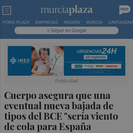
FORO PLAZA
EMPRESAS
REGIÓN
MURCIA
CARTAGEN
+ Seguir en Google
Cuerpo asegura que una
eventual nueva bajada de
tipos del BCE "sería viento
de cola para España