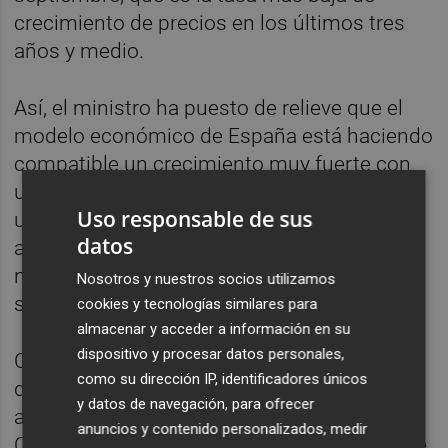
crecimiento de precios en los últimos tres
años y medio.
Así, el ministro ha puesto de relieve que el
modelo económico de España está haciendo
compatible un crecimiento muy fuerte con
una moderación de los precios. "Y esto es
Uso responsable de sus
una de las razones por las cuales todos los
datos
analistas se están actualizando al alza
nuestras previsiones, no solo para el 2024,
Nosotros y nuestros socios utilizamos
sino también para el 2025", ha subrayado.
cookies y tecnologías similares para
almacenar y acceder a información en su
dispositivo y procesar datos personales,
Carlos Cuerpo también ha resaltado los
como su dirección IP, identificadores únicos
datos "excelentes" del mercado de trabajo
y datos de navegación, para ofrecer
adelantados ayer por él mismo durante la
anuncios y contenido personalizados, medir
Comisión Mixta para la Unión Europea sobre