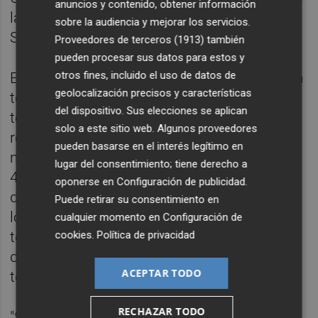
anuncios y contenido, obtener información
la evolución de la afiliación a la Seguridad
sobre la audiencia y mejorar los servicios.
Social hasta mediados de octubre.
Proveedores de terceros (1913)
también
pueden procesar sus datos para estos y
otros fines, incluido el uso de datos de
En las últimas dos quincenas, la afiliación en
geolocalización precisos y características
términos desestacionalizados ha crecido en
del dispositivo. Sus elecciones se aplican
torno a 77.000 afiliaciones nuevas con
solo a este sitio web. Algunos proveedores
respecto a las dos quincenas anteriores,
pueden basarse en el interés legítimo en
mientras que desde inicios de año hay
lugar del consentimiento; tiene derecho a
430.000 nuevos ocupados. En términos
oponerse en
Configuración de publicidad
.
desestacionalizados, se habrán alcanzado
Puede retirar su consentimiento en
los 21.272.000 afiliaciones, si bien en
cualquier momento en
Configuración de
cookies
.
Política de privacidad
términos brutos la cifra estaría por encima
de los 21.300.000, marcando récord en
ACEPTAR TODO
términos históricos.
RECHAZAR TODO
"Se mantiene el pulso del buen