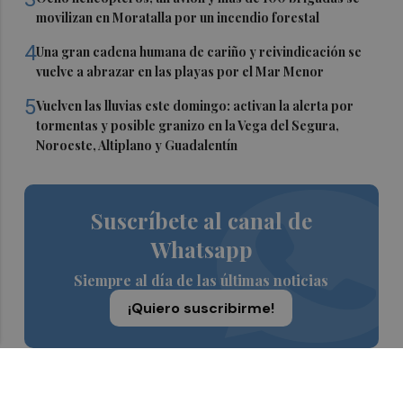
movilizan en Moratalla por un incendio forestal
4
Una gran cadena humana de cariño y reivindicación se
vuelve a abrazar en las playas por el Mar Menor
5
Vuelven las lluvias este domingo: activan la alerta por
tormentas y posible granizo en la Vega del Segura,
Noroeste, Altiplano y Guadalentín
Suscríbete al canal de
Whatsapp
Siempre al día de las últimas noticias
¡Quiero suscribirme!