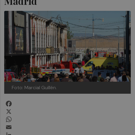
Madrid
Foto: Marcial Guillén.
Facebook
X
WhatsApp
Email
LinkedIn