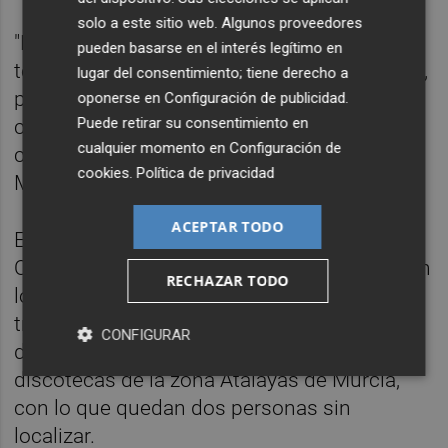
solo a este sitio web. Algunos proveedores
"Pueden contar con todo nuestro apoyo, con
pueden basarse en el interés legítimo en
toda nuestra solidaridad, con nuestro cariño,
lugar del consentimiento; tiene derecho a
porque son momentos dificilísimos, muy
oponerse en
Configuración de publicidad
.
Puede retirar su consentimiento en
complicados", ha expresado Almeida, quien
cualquier momento en
Configuración de
considera que es un día triste "no solo para
cookies
.
Política de privacidad
Murcia sino para toda España".
ACEPTAR TODO
El portavoz del Gobierno regional, Marcos
Ortuño, ha confirmado este lunes que se han
RECHAZAR TODO
localizado en buen estado y en otro lugar a
tres personas que ayer se daban por
CONFIGURAR
desaparecidas en el incendio de las
discotecas de la zona Atalayas de Murcia,
con lo que quedan dos personas sin
localizar.