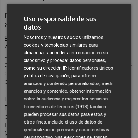
El alcalde de Madrid ofrece el
Uso responsable de sus
apoyo de su municipio
datos
Nosotros y nuestros socios utilizamos
El alcalde de Madrid, José Luis Martínez-
cookies y tecnologías similares para
Almeida, ha trasladado este lunes sus
almacenar y acceder a información en su
condolencias a las familias que han perdido
dispositivo y procesar datos personales,
a sus seres queridos por el incendio en unas
como su dirección IP, identificadores únicos
discotecas de Murcia y ha expresado que
y datos de navegación, para ofrecer
pueden contar con todo su apoyo.
anuncios y contenido personalizados, medir
anuncios y contenido, obtener información
En el acto de presentación del Plan
sobre la audiencia y mejorar los servicios.
Proveedores de terceros (1913)
también
Rehabilita 2023, el alcalde ha dirigido sus
pueden procesar sus datos para estos y
primeras palabras a los afectados por los
otros fines, incluido el uso de datos de
trágicos incendios que sucedieron en
geolocalización precisos y características
Murcia.
del dispositivo. Sus elecciones se aplican