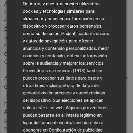
Astrazéneca el pasado 20 de diciembre, y se
Nosotros y nuestros socios utilizamos
ha continuado la vacunación de personas
cookies y tecnologías similares para
almacenar y acceder a información en su
con dos dosis de Astrazéneca, entre ellos el
dispositivo y procesar datos personales,
personal docente durante las últimas tres
como su dirección IP, identificadores únicos
semanas. Se ha abierto este domingo la
y datos de navegación, para ofrecer
opción sin cita una vez finalizada la citación
anuncios y contenido personalizados, medir
de todas aquellas personas que recibieron
anuncios y contenido, obtener información
doble pauta de Astrazéneca.
sobre la audiencia y mejorar los servicios.
Proveedores de terceros (1913)
también
A las 14.20 horas ha finalizado la vacunación
pueden procesar sus datos para estos y
otros fines, incluido el uso de datos de
en el Palacio de los Deportes de Murcia a
geolocalización precisos y características
todas las personas citadas y aquellas que
del dispositivo. Sus elecciones se aplican
han acudido sin cita con doble pauta de
solo a este sitio web. Algunos proveedores
Astrazéneca. En total han acudido 4.032
pueden basarse en el interés legítimo en
personas con cita y 1.504 sin cita que han
lugar del consentimiento; tiene derecho a
recibido la dosis de refuerzo.
oponerse en
Configuración de publicidad
.