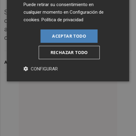
Puede retirar su consentimiento en
Si todavía queda alguna persona sin citar
cualquier momento en
Configuración de
cookies
.
Política de privacidad
con doble pauta de Astrazéneca, podrá
acudir al punto de vacunación en días
ACEPTAR TODO
consecutivos.
RECHAZAR TODO
ARCHIVADO EN
VACUNAS
CONFIGURAR