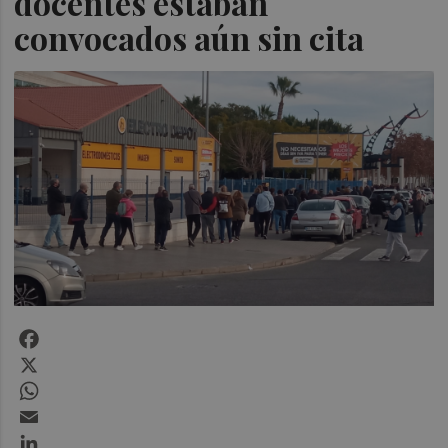
docentes estaban
convocados aún sin cita
Facebook
X
WhatsApp
Email
LinkedIn