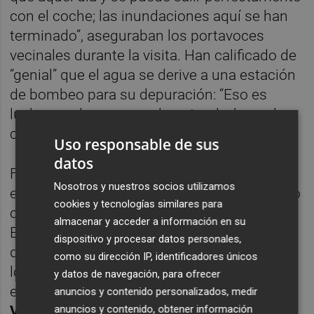
con el coche; las inundaciones aquí se han
terminado”, aseguraban los portavoces
vecinales durante la visita. Han calificado de
“genial” que el agua se derive a una estación
de bombeo para su depuración: “Eso es
luchar por lo sano, por lo natural y hacer las
cosas bien hechas”.
Uso responsable de sus
datos
Finalmente, la alcaldesa ha recordado que
Nosotros y nuestros socios utilizamos
el
Ayuntamiento
sigue reforzando el entorno
cookies y tecnologías similares para
con
otras actuaciones complementarias
.
almacenar y acceder a información en su
Entre ellas, Arroyo ha destacado la inversión
dispositivo y procesar datos personales,
de
220.000 euros
ejecutada a través de
como su dirección IP, identificadores únicos
los
Planes de Sostenibilidad Turística
para
y datos de navegación, para ofrecer
el
paseo ecológico de Playa Honda con
anuncios y contenido personalizados, medir
Villas Caravaning
, un proyecto que ya
anuncios y contenido, obtener información