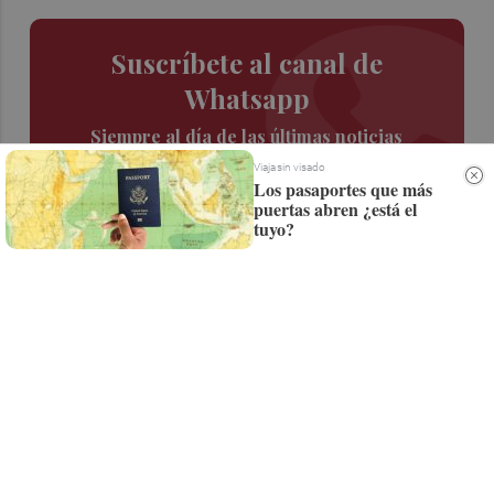
Suscríbete al canal de
Whatsapp
Siempre al día de las últimas noticias
¡Quiero suscribirme!
Viaja sin visado
Los pasaportes que más
puertas abren ¿está el
tuyo?