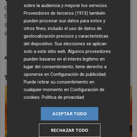
sobre la audiencia y mejorar los servicios.
disfrutan los vecinos y que, junto al nuevo
Proveedores de terceros (1913)
también
tanque de tormentas, eleva la calidad de los
pueden procesar sus datos para estos y
servicios públicos y la preservación
otros fines, incluido el uso de datos de
ambiental en el litoral cartagenero.
geolocalización precisos y características
del dispositivo. Sus elecciones se aplican
solo a este sitio web. Algunos proveedores
ARCHIVADO EN
0
MAR MENOR
pueden basarse en el interés legítimo en
lugar del consentimiento; tiene derecho a
oponerse en
Configuración de publicidad
.
TAMBIÉN TE PUEDE INTERESAR
Puede retirar su consentimiento en
cualquier momento en
Configuración de
cookies
.
Política de privacidad
ACEPTAR TODO
RECHAZAR TODO