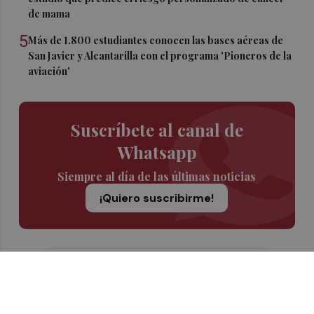
de mama
5
Más de 1.800 estudiantes conocen las bases aéreas de
San Javier y Alcantarilla con el programa 'Pioneros de la
aviación'
Suscríbete al canal de
Whatsapp
Siempre al día de las últimas noticias
¡Quiero suscribirme!