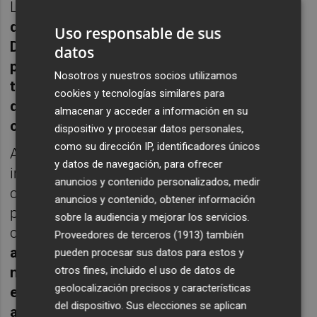
Los túneles del Espalmador
formaban parte
de las propiedades del Ministerio de
Uso responsable de sus
Defensa en el monte Galeras. Tras
datos
permanecer décadas en desuso, su
Nosotros y nuestros socios utilizamos
titularidad fue transferida al Ayuntamiento
cookies y tecnologías similares para
dentro de un acuerdo más amplio de
almacenar y acceder a información en su
cesión.
dispositivo y procesar datos personales,
como su dirección IP, identificadores únicos
Antes del traspaso definitivo, la Armada
y datos de navegación, para ofrecer
impulsó la descontaminación del enclave
anuncios y contenido personalizados, medir
como parte del plan estatal para la
anuncios y contenido, obtener información
prevención y recuperación de suelos
sobre la audiencia y mejorar los servicios.
contaminados en instalaciones militares.
La
Proveedores de terceros (1913)
también
actuación se prolongó hasta finales de
pueden procesar sus datos para estos y
otros fines, incluido el uso de datos de
noviembre, cuando se dio por concluida la
geolocalización precisos y características
eliminación de los principales riesgos
del dispositivo. Sus elecciones se aplican
ambientales.