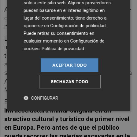
solo a este sitio web. Algunos proveedores
Ahora, superada la fase ambiental, el foco se
pueden basarse en el interés legítimo en
centra en la viabilidad técnica del proyecto
lugar del consentimiento; tiene derecho a
oponerse en
Configuración de publicidad
.
municipal.
Puede retirar su consentimiento en
La alcaldesa,
Noelia Arroyo
, anunció la
cualquier momento en
Configuración de
intención de convertir el interior de los
cookies
.
Política de privacidad
túneles en un museo subterráneo dedicado
al mundo naval. La pieza central sería el
ACEPTAR TODO
submarino
S-62 Tonina
, el más longevo de la
Armada Española, cedido a la ciudad por el
RECHAZAR TODO
Ministerio de Defensa.
CONFIGURAR
El proyect
o aspira a transformar una
infraestructura militar singular en un
atractivo cultural y turístico de primer nivel
en Europa. Pero antes de que el público
pueda recorrer las galerías excavadas en la