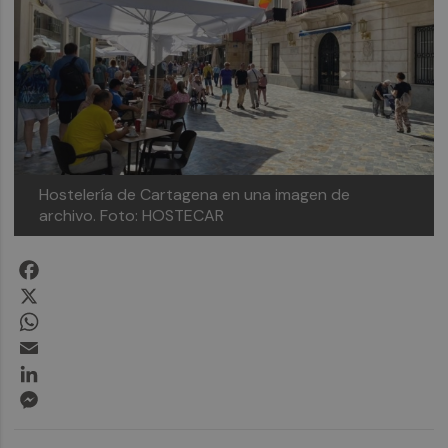
Hostelería de Cartagena en una imagen de
archivo.
Foto: HOSTECAR
Facebook
X
WhatsApp
Email
LinkedIn
Messenger