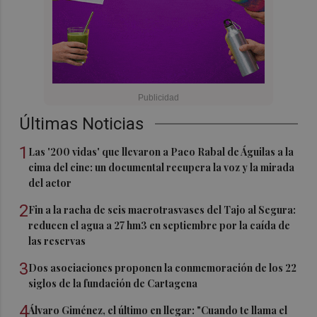
Últimas Noticias
1
Las '200 vidas' que llevaron a Paco Rabal de Águilas a la
cima del cine: un documental recupera la voz y la mirada
del actor
2
Fin a la racha de seis macrotrasvases del Tajo al Segura:
reducen el agua a 27 hm3 en septiembre por la caída de
las reservas
3
Dos asociaciones proponen la conmemoración de los 22
siglos de la fundación de Cartagena
4
Álvaro Giménez, el último en llegar: "Cuando te llama el