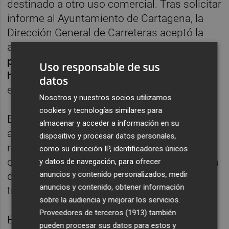
destinado a otro uso comercial. Tras solicitar
informe al Ayuntamiento de Cartagena, la
Dirección General de Carreteras aceptó la
alegación y modificó el proyecto para
preservar este elemento con valor
Uso responsable de sus
histórico
, al considerar técnicamente viable
datos
ejecutar las obras sin afectarlo.
Nosotros y nuestros socios utilizamos
cookies y tecnologías similares para
El procedimiento expropiatorio se tramita
almacenar y acceder a información en su
además por la
vía de urgencia
, una fórmula
dispositivo y procesar datos personales,
recogida en la legislación regional de
como su dirección IP, identificadores únicos
carreteras que permite acelerar la ocupación
y datos de navegación, para ofrecer
anuncios y contenido personalizados, medir
de los terrenos una vez completados los
anuncios y contenido, obtener información
trámites administrativos.
sobre la audiencia y mejorar los servicios.
Proveedores de terceros (1913)
también
El Ayuntamiento de Cartagena acordó
pueden procesar sus datos para estos y