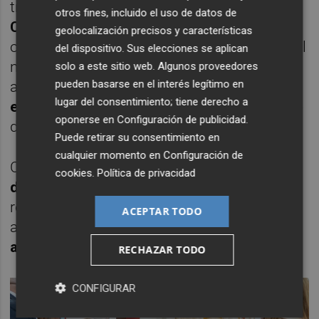
transferir cerca de
730.000 euros a la
otros fines, incluido el uso de datos de
Comunidad Autónoma
para facilitar la
geolocalización precisos y características
ocupación de los terrenos necesarios para el
del dispositivo. Sus elecciones se aplican
nuevo vial. Según defendió entonces la
solo a este sitio web. Algunos proveedores
pueden basarse en el interés legítimo en
alcaldesa, la actuación no implicaría la
lugar del consentimiento; tiene derecho a
expropiación de viviendas
, sino únicamente
oponerse en
Configuración de publicidad
.
de terrenos en desuso.
Puede retirar su consentimiento en
cualquier momento en
Configuración de
Con este nuevo avance administrativo, el
cookies
.
Política de privacidad
desdoblamiento de la T-332
entra ya en la
recta previa al inicio de unas obras llamadas
ACEPTAR TODO
a transformar uno de los principales
accesos viarios de Cartagena
.
RECHAZAR TODO
CONFIGURAR