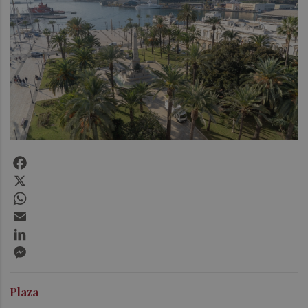
Facebook
X
WhatsApp
Email
LinkedIn
Messenger
Plaza