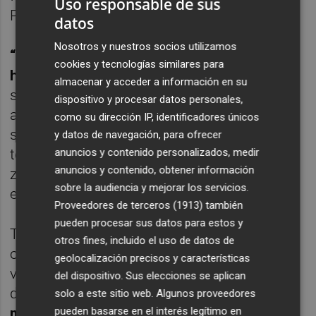
Uso responsable de sus
Paseo Alfonso XII durante los últimos años.
datos
Nosotros y nuestros socios utilizamos
“Queremos saber cuánto dinero público se
cookies y tecnologías similares para
ha invertido en ese entorno,
qué contratos
almacenar y acceder a información en su
se han licitado, qué modificaciones se han
dispositivo y procesar datos personales,
aprobado, cuántas veces se ha actuado
como su dirección IP, identificadores únicos
sobre los mismos espacios y qué criterios
y datos de navegación, para ofrecer
técnicos justifican volver a intervenir sobre
anuncios y contenido personalizados, medir
anuncios y contenido, obtener información
zonas recientemente remodeladas”, ha
sobre la audiencia y mejorar los servicios.
explicado.
Proveedores de terceros (1913)
también
pueden procesar sus datos para estos y
Torres ha señalado que la acumulación de
otros fines, incluido el uso de datos de
obras en el mismo espacio exige una
geolocalización precisos y características
vigilancia por parte de Puertos del Estado y
del dispositivo. Sus elecciones se aplican
del Ministerio de Transportes.
“Cuando una
solo a este sitio web. Algunos proveedores
pueden basarse en el interés legítimo en
misma zona concentra tantas actuaciones