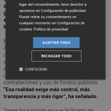
lugar del consentimiento; tiene derecho a
sucesivas, tantas modificaciones y tanto
oponerse en
Configuración de publicidad
.
gasto público, la obligación de las
Puede retirar su consentimiento en
administraciones superiores es mirar con
cualquier momento en
Configuración de
lupa”,
ha afirmado.
cookies
.
Política de privacidad
El portavoz socialista ha recordado que la
ACEPTAR TODO
Autoridad Portuaria de Cartagena “no es un
organismo cualquiera”, ya que tiene
RECHAZAR TODO
actualmente a dos expresidentes
investigados en una causa por presunta
CONFIGURAR
corrupción relacionada con adjudicaciones,
contrataciones y uso de fondos públicos.
“Esa realidad exige más control, más
transparencia y más rigor”, ha señalado.
Torres ha insistido en que “el Puerto de