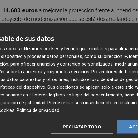
 14.600 euros
a mejorar la protección frente a incendio
el proyecto de modernización que se está desarrollando en
as nuevas actuaciones se centran en reforzar los sistem
cias, con la instalación de nuevos equipos y mejoras en l
able de sus datos
os socios utilizamos cookies y tecnologías similares para almacena
dispositivo y procesar datos personales, como su dirección IP, iden
ya existentes, el proyecto contempla la incorporación de
ción, para ofrecer anuncios y contenido personalizados, medir anun
interior del mercado, lo que permitirá una respuesta más
n sobre la audiencia y mejorar los servicios.
Proveedores de tercer
 También se instalará un sistema convencional de detecci
s datos para estos y otros fines, incluido el uso de datos de geolo
rísticas del dispositivo. Sus elecciones se aplican solo a este sitio
tores portátiles y elementos de señalización que facilita
 basarse en el interés legítimo en lugar del consentimiento; tiene 
guración de publicidad
. Puede retirar su consentimiento en cualqu
cookies
.
Política de privacidad
e albañilería para facilitar la instalación de estos
montaje, garantizando una integración segura y efic
RECHAZAR TODO
ACE
 edificio.