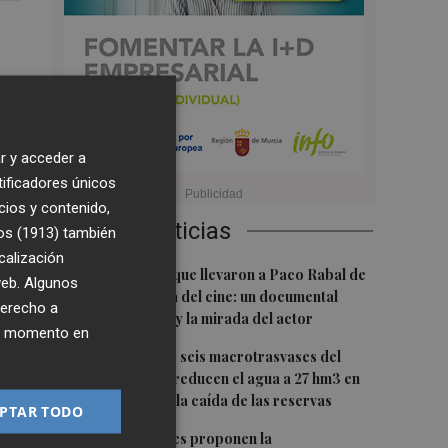
s
as
a
r y acceder a
tificadores únicos
cios y contenido,
Últimas Noticias
os (1913)
también
ón
calización
1
Las '200 vidas' que llevaron a Paco Rabal de
 web. Algunos
rán
Águilas a la cima del cine: un documental
derecho a
recupera la voz y la mirada del actor
ier momento en
2
Fin a la racha de seis macrotrasvases del
Tajo al Segura: reducen el agua a 27 hm3 en
az
septiembre por la caída de las reservas
PTAR TODO
3
Dos asociaciones proponen la