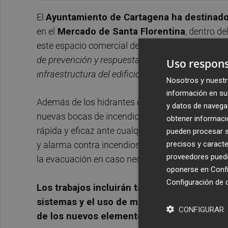
El
Ayuntamiento de Cartagena ha destinado
en el
Mercado de Santa Florentina
, dentro d
este espacio comercial del centro de la ciudad.
L
de prevención y respuesta ante posibles emergen
Uso respons
infraestructura del edificio.
Nosotros y nuestr
información en su 
Además de los hidrantes exteriores y extintores 
y datos de navega
nuevas bocas de incendio equipadas (BIE) en el 
obtener informació
rápida y eficaz ante cualquier conato de fuego.
pueden procesar su
precisos y caracte
y alarma contra incendios, así como nuevos extin
proveedores pueden
la evacuación en caso necesario.
oponerse en
Confi
Configuración de 
Los trabajos incluirán también actuaciones d
sistemas y el uso de medios auxiliares de 
CONFIGURAR
de los nuevos elementos en el conjunto del