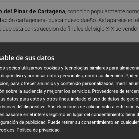
lo del Pinar de Cartagena
, conocido popularmente com
tación cartagenera- busca nuevo dueño. Así aparece en el
e que esta construccción de finales del siglo XIX se vende
 construido con apariencia de castillo -muy al gusto del
able de sus datos
de 83.000 metros cuadrados. Según informa el anuncio
os socios utilizamos cookies y tecnologías similares para almacena
ria Nueva Era), el castillo cuenta con tres plantas. En la
dispositivo y procesar datos personales, como su dirección IP, iden
con ducha y una amplia terraza con una
vistas
ción, para ofrecer anuncios y contenido personalizados, medir anun
baja hay tres habitaciones -que se utilizan como comedore
n sobre la audiencia y mejorar los servicios.
Proveedores de tercer
nalmente, en la planta sótano se encuentran cinco
s datos para estos y otros fines, incluido el uso de datos de geolo
donde se sale a un jardín.
rísticas del dispositivo. Sus elecciones se aplican solo a este sitio
 basarse en el interés legítimo en lugar del consentimiento; tiene 
guración de publicidad
. Puede retirar su consentimiento en cualqu
ta, "existen muchas posibilidades de negocio; desde segu
cookies
.
Política de privacidad
acer un camping o porqué no vivir en el Castillo".