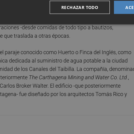
RECHAZAR TODO
ACE
historia e historias, ya que además de sus orígenes ligados
stecimiento de agua potable en Cartagena, ha sido
aciones -desde comidas de todo tipo a bautizos,
 que traslada a otras épocas.
en el paraje conocido como Huerto o Finca del Inglés, como
nica dedicada al suministro de agua potable a la ciudad
nidad de los Canales del Taibilla. La compañía, denomina
teriormente
The Carthagena Mining and Water Co. Ltd.
,
Carlos Broker Walter. El edificio -que posteriormente
rtagena- fue diseñado por los arquitectos Tomás Rico y