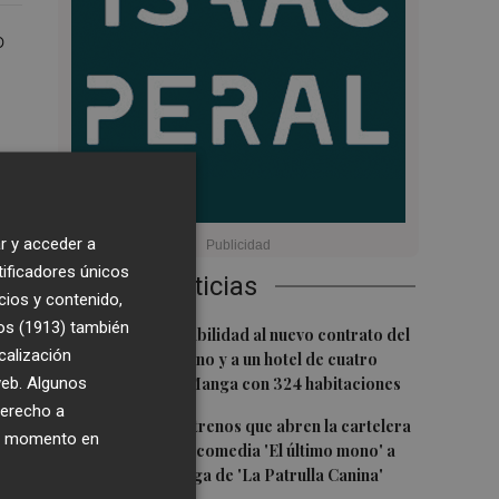
o
r y acceder a
tificadores únicos
Últimas Noticias
cios y contenido,
s
os (1913)
también
1
San Javier da viabilidad al nuevo contrato del
calización
transporte urbano y a un hotel de cuatro
 web. Algunos
estrellas en La Manga con 324 habitaciones
derecho a
2
Estos son los estrenos que abren la cartelera
ier momento en
ir
en agosto: de la comedia 'El último mono' a
una nueva entrega de 'La Patrulla Canina'