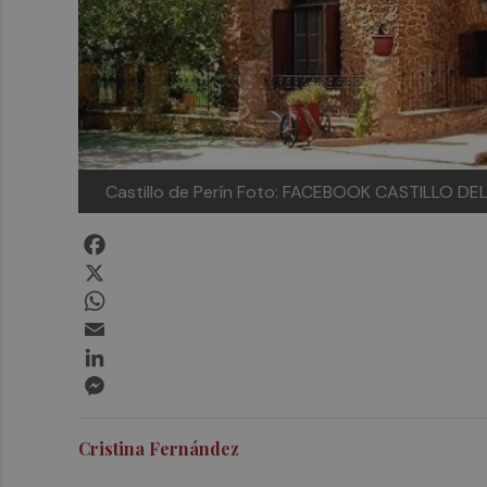
Castillo de Perín
Foto: FACEBOOK CASTILLO DEL
Facebook
X
WhatsApp
Email
LinkedIn
Messenger
Cristina Fernández