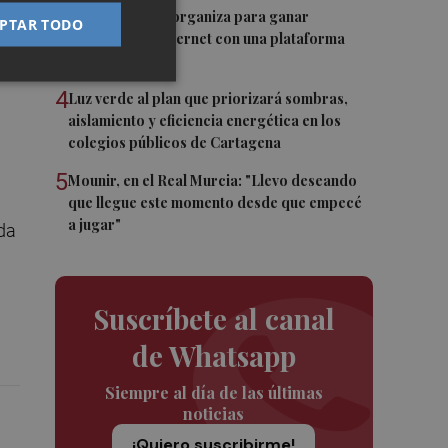
3
Los Belones se organiza para ganar
PTAR TODO
visibilidad en internet con una plataforma
colaborativa
4
Luz verde al plan que priorizará sombras,
aislamiento y eficiencia energética en los
colegios públicos de Cartagena
5
Mounir, en el Real Murcia: "Llevo deseando
que llegue este momento desde que empecé
a jugar"
da
Suscríbete al canal
de Whatsapp
Siempre al día de las últimas
noticias
¡Quiero suscribirme!