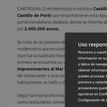
CARTAGENA. El emblemático e histórico
Castil
Castillo de Perín
-por encontrarse en esta dipu
portal inmobiliario Idealista, donde se informa d
por
2.400.000 euros.
Se trata de un palacete de 524 metros cuadrados
Uso respons
modernismo que encumbró Gaudí- en una finca 
Nosotros y nuestr
(que fue actualizado hace 11 días por la inmobilia
información en su 
primera se encuentra un apartamento, un baño 
y datos de navega
impresionantes al Mar Menor
. En la planta 
obtener informació
del restaurante- y una cocina independiente. Fi
pueden procesar su
habitaciones, un baño y dos aseos y un hall por 
precisos y caracte
proveedores pueden
oponerse en
Confi
Según la misma información publicaca en Idealis
Configuración de 
como restaurante, convertirlo en turismo rural, h