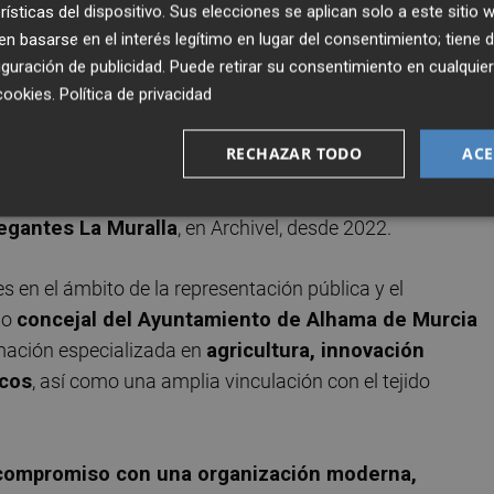
ecretaría General, agradeciendo su dedicación,
rísticas del dispositivo. Sus elecciones se aplican solo a este sitio
 basarse en el interés legítimo en lugar del consentimiento; tiene 
la institución y a la puesta en marcha de iniciativas en
guración de publicidad
. Puede retirar su consentimiento en cualqu
ampo de Cartagena
.
cookies
.
Política de privacidad
co Agrícola
, especialidad en Industrias Agrarias, e
RECHAZAR TODO
ACE
itécnica de Cartagena
. A lo largo de su trayectoria
ámbito agrícola y la gestión empresarial. Además, desemp
egantes La Muralla
, en Archivel, desde 2022.
 en el ámbito de la representación pública y el
do
concejal del Ayuntamiento de Alhama de Murcia
mación especializada en
agricultura, innovación
icos
, así como una amplia vinculación con el tejido
 compromiso con una organización moderna,