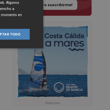
 web. Algunos
¡Quiero suscribirme!
derecho a
ier momento en
PTAR TODO
eña