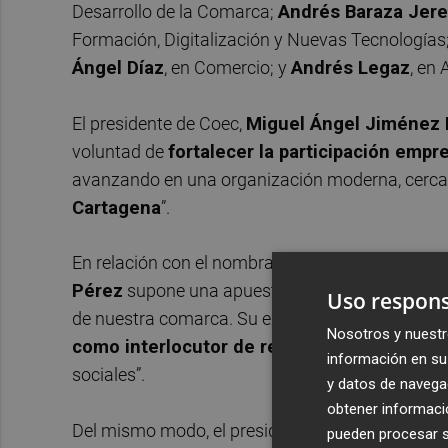
Desarrollo de la Comarca;
Andrés Baraza Jer
Formación, Digitalización y Nuevas Tecnologías
Ángel Díaz
, en Comercio; y
Andrés Legaz
, en 
El presidente de Coec,
Miguel Ángel Jiménez
voluntad de
fortalecer la participación empre
avanzando en una organización moderna, cercan
Cartagena
”.
En relación con el nombramiento del nuevo secre
Pérez
supone una apuesta por el talento, la cap
Uso respons
de nuestra comarca. Su experiencia y conocimien
Nosotros y nuestr
como interlocutor de referencia de las em
información en su 
sociales”.
y datos de navega
obtener informació
Del mismo modo, el presidente ha querido recono
pueden procesar su