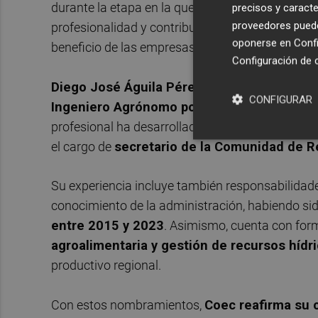
durante la etapa en la que ha desempeñado la S
precisos y caracte
proveedores pueden
profesionalidad y contribución al crecimiento de 
oponerse en
Confi
beneficio de las empresas de la
Comarca del C
Configuración de 
Diego José Águila Pérez
es
Ingeniero Técni
CONFIGURAR
Ingeniero Agrónomo por la Universidad Pol
profesional ha desarrollado su actividad en el 
el cargo de
secretario de la Comunidad de R
Su experiencia incluye también responsabilidades
conocimiento de la administración, habiendo si
entre 2015 y 2023
. Asimismo, cuenta con for
agroalimentaria y gestión de recursos hídr
productivo regional.
Con estos nombramientos,
Coec reafirma su