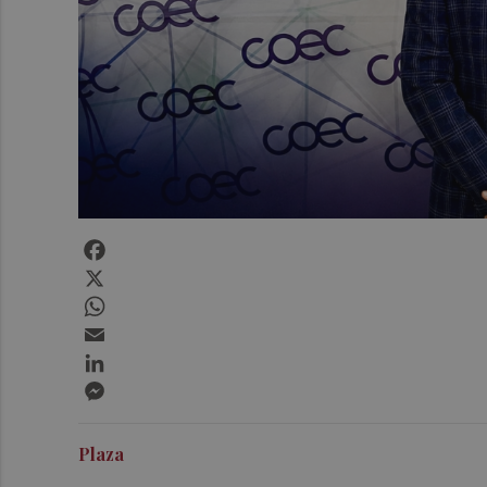
Facebook
X
WhatsApp
Email
LinkedIn
Messenger
Plaza