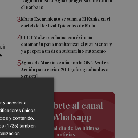
Dagnino ilustra 'Aguas peligrosas' de Conan
el Bárbaro
3
María Escarmiento se suma a El Kanka en el
cartel del festival Epicentro de Mula
4
UPCT Makers culmina con éxito un
catamarán para monitorizar el Mar Menor y
uir
ya prepara un dron submarino autónomo
e
5
Aguas de Murcia se alía con la ONG Azul en
Acción para enviar 200 gafas graduadas a
Senegal
ial
Suscríbete al canal
r y acceder a
tificadores únicos
de Whatsapp
cios y contenido,
os (1725)
también
Siempre al día de las últimas
calización
noticias