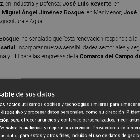
ez
, en Industria y Defensa;
José Luis Reverte
, en
;
Miguel Ángel Jiménez Bosque
, en Mar Menor;
José
Agricultura y Agua.
 Bosque
, ha señalado que “esta renovación responde a la
sarial
, incorporar nuevas sensibilidades sectoriales y seg
a y útil para las empresas de la
Comarca del Campo d
tario general, ha destacado que “
Diego José Águila
acidad de gestión y el compromiso con el tejido empresar
able de sus datos
to contribuirán a seguir fortaleciendo el papel de
Coec
os socios utilizamos cookies y tecnologías similares para almacena
presas
ante las distintas administraciones y agentes
dispositivo y procesar datos personales, como su dirección IP, iden
ción, para ofrecer anuncios y contenido personalizados, medir anun
n sobre la audiencia y mejorar los servicios.
Proveedores de tercer
cer la labor desarrollada por
Carlos Bernabé Pérez
s datos para estos y otros fines, incluido el uso de datos de geolo