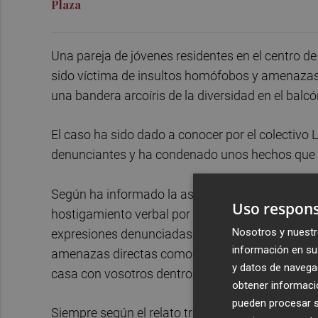
Plaza
Una pareja de jóvenes residentes en el centro d
sido víctima de insultos homófobos y amenazas
una bandera arcoíris de la diversidad en el balcó
El caso ha sido dado a conocer por el colecti
denunciantes y ha condenado unos hechos que co
Según ha informado la asociación, los afectados
Uso respons
hostigamiento verbal por parte de un vecino tras 
Nosotros y nuestr
expresiones denunciadas figuran insultos como 
información en su 
amenazas directas como «maricones de mierda, 
y datos de navega
casa con vosotros dentro».
obtener informació
pueden procesar su
Siempre según el relato trasladado por GALACTY