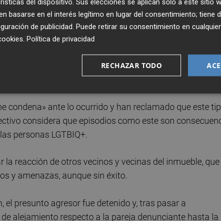
rísticas del dispositivo. Sus elecciones se aplican solo a este sitio
e iba a «quemar la bandera y la casa con vosotros dentro
 basarse en el interés legítimo en lugar del consentimiento; tiene 
los denunciantes. Además, la pareja asegura que el hombre
guración de publicidad
. Puede retirar su consentimiento en cualqu
cookies
.
Política de privacidad
 denunciado habría amenazado a una amiga de los
RECHAZAR TODO
ACE
la calle».
condena» ante lo ocurrido y han reclamado que este ti
ctivo considera que episodios como este son consecuen
a las personas LGTBIQ+.
 la reacción de otros vecinos y vecinas del inmueble, que
ltos y amenazas, aunque sin éxito.
, el presunto agresor fue detenido y, tras pasar a
n de alejamiento respecto a la pareja denunciante hasta la