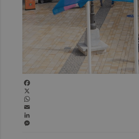
Facebook
X
WhatsApp
Email
LinkedIn
Messenger