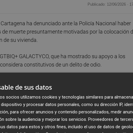
Publicado: 12/06/2026 ·
1
e Cartagena ha denunciado ante la Policía Nacional haber
 de muerte presuntamente motivadas por la colocación 
n de su vivienda.
vo LGTBIQ+ GALACTYCO, que ha mostrado su apoyo a los
nsidera constitutivos de un delito de odio.
, de 29 y 31 años, comenzaron a sufrir episodios de
able de sus datos
colocar la enseña reivindicativa en su domicilio. Entre las
os socios utilizamos cookies y tecnologías similares para almacena
«Los bujarras estos. Me voy a cagar en vuestra vida» y
dispositivo y procesar datos personales, como su dirección IP, iden
os voy a coger y os voy a matar» o «os voy a quemar la
ción, para ofrecer anuncios y contenido personalizados, medir anun
n sobre la audiencia y mejorar los servicios.
Proveedores de tercer
s datos para estos y otros fines, incluido el uso de datos de geolo
CO, las amenazas se repitieron en varias ocasiones. El