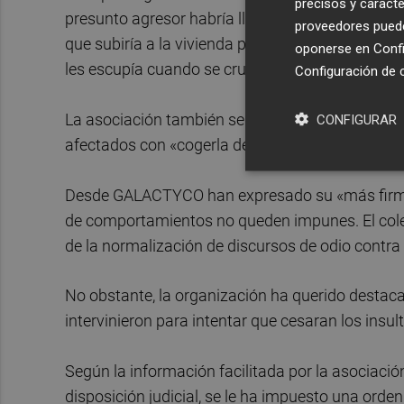
precisos y caracte
presunto agresor habría llegado a manifestar qu
proveedores pueden
que subiría a la vivienda para prender fuego a 
oponerse en
Confi
les escupía cuando se cruzaba con ellos.
Configuración de 
La asociación también señala que la madre del
CONFIGURAR
afectados con «cogerla del pelo y arrastrarla por 
Desde GALACTYCO han expresado su «más firme 
de comportamientos no queden impunes. El cole
de la normalización de discursos de odio contr
No obstante, la organización ha querido destacar
intervinieron para intentar que cesaran los insu
Según la información facilitada por la asociación
disposición judicial, se le ha impuesto una orde