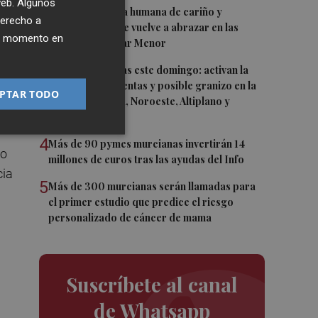
 web. Algunos
2
Una gran cadena humana de cariño y
» y
derecho a
reivindicación se vuelve a abrazar en las
ier momento en
playas por el Mar Menor
3
Vuelven las lluvias este domingo: activan la
alerta por tormentas y posible granizo en la
PTAR TODO
Vega del Segura, Noroeste, Altiplano y
Guadalentín
4
Más de 90 pymes murcianas invertirán 14
po
millones de euros tras las ayudas del Info
cia
5
Más de 300 murcianas serán llamadas para
el primer estudio que predice el riesgo
personalizado de cáncer de mama
Suscríbete al canal
de Whatsapp