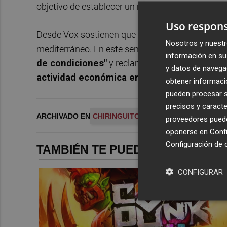
objetivo de establecer un marco regulador estab
Uso respons
Desde Vox sostienen que Cartagena se encuentra e
Nosotros y nuestr
mediterráneo. En este sentido, López Pretel afi
información en su 
de condiciones"
y reclama
"seguridad jurídic
y datos de navega
actividad económica en lugar de poner obs
obtener informació
pueden procesar su
precisos y caracte
ARCHIVADO EN
CHIRINGUITOS
PLAYAS CARTAGENA
proveedores pueden
oponerse en
Confi
Configuración de 
TAMBIÉN TE PUEDE INTERESAR
CONFIGURAR