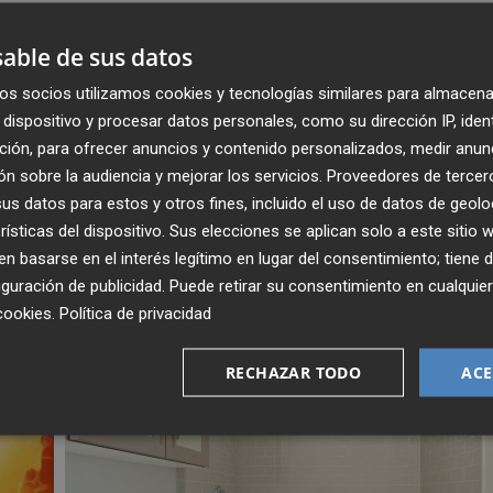
le para los municipios costeros.
able de sus datos
n una situación diferente a la de otros destinos del lito
os socios utilizamos cookies y tecnologías similares para almacena
rma que
"Cartagena no puede competir en inferioridad
dispositivo y procesar datos personales, como su dirección IP, iden
a, reglas claras y administraciones que faciliten la
ción, para ofrecer anuncios y contenido personalizados, medir anun
táculos innecesarios"
.
n sobre la audiencia y mejorar los servicios.
Proveedores de tercer
s datos para estos y otros fines, incluido el uso de datos de geolo
rísticas del dispositivo. Sus elecciones se aplican solo a este sitio
 basarse en el interés legítimo en lugar del consentimiento; tiene 
guración de publicidad
. Puede retirar su consentimiento en cualqu
cookies
.
Política de privacidad
RECHAZAR TODO
ACE