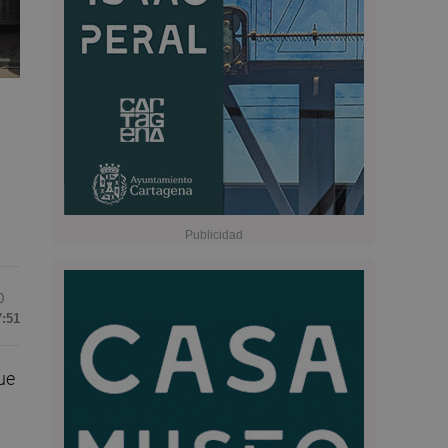
0
7:51
ue