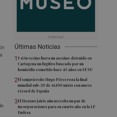
Últimas Noticias
ión
la
1
Y si tu vecino fuera un asesino: detenido en
Cartagena un fugitivo buscado por un
homicidio cometido hace 43 años en EE UU
2
El sanjaviereño Hugo Pérez roza la final
mundial sub-20 de 4x100 mixto con nuevo
récord de España
3
El Hozono Jairis aún necesita un par de
de
incorporaciones para su cuarto año en la LF
Endesa