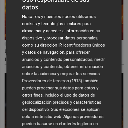
datos
Nosotros y nuestros socios utilizamos
cookies y tecnologías similares para
almacenar y acceder a información en su
dispositivo y procesar datos personales,
Corepunk MMORPG
como su dirección IP, identificadores únicos
Un verdadero MMORPG de la vieja escuela
y datos de navegación, para ofrecer
¡Cómo los de antes, pero mejor!
anuncios y contenido personalizados, medir
anuncios y contenido, obtener información
sobre la audiencia y mejorar los servicios.
Proveedores de terceros (1913)
también
pueden procesar sus datos para estos y
otros fines, incluido el uso de datos de
geolocalización precisos y características
del dispositivo. Sus elecciones se aplican
solo a este sitio web. Algunos proveedores
pueden basarse en el interés legítimo en