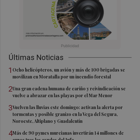
Últimas Noticias
1
Ocho helicópteros, un avión y más de 100 brigadas se
movilizan en Moratalla por un incendio forestal
2
Una gran cadena humana de cariño y reivindicación se
vuelve a abrazar en las playas por el Mar Menor
3
Vuelven las lluvias este domingo: activan la alerta por
tormentas y posible granizo en la Vega del Segura,
Noroeste, Altiplano y Guadalentín
4
Más de 90 pymes murcianas invertirán 14 millones de
euros tras las ayudas del Info