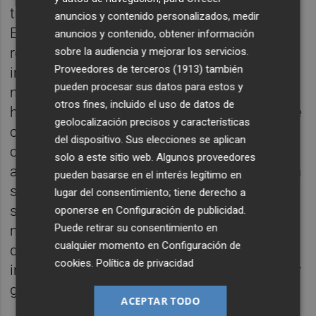
trabajos conforme vayan siendo necesarios.
anuncios y contenido personalizados, medir
Entre las obligaciones de la empresa figura
anuncios y contenido, obtener información
realizar un mantenimiento periódico de las
sobre la audiencia y mejorar los servicios.
Proveedores de terceros (1913)
también
instalaciones, con inspecciones como
pueden procesar sus datos para estos y
mínimo semanales desde su colocación
otros fines, incluido el uso de datos de
hasta su retirada, además de responder ante
geolocalización precisos y características
cualquier incidencia derivada del uso, las
del dispositivo. Sus elecciones se aplican
condiciones meteorológicas o posibles
solo a este sitio web. Algunos proveedores
actos vandálicos. En caso de detectarse una
pueden basarse en el interés legítimo en
situación que suponga un riesgo para la
lugar del consentimiento; tiene derecho a
seguridad de los usuarios, deberá adoptar
oponerse en
Configuración de publicidad
.
Puede retirar su consentimiento en
medidas de protección en un plazo máximo
cualquier momento en
Configuración de
de una hora, mientras que el resto de
cookies
.
Política de privacidad
incidencias deberán resolverse, con carácter
general, en menos de 24 horas.
ACEPTAR TODO