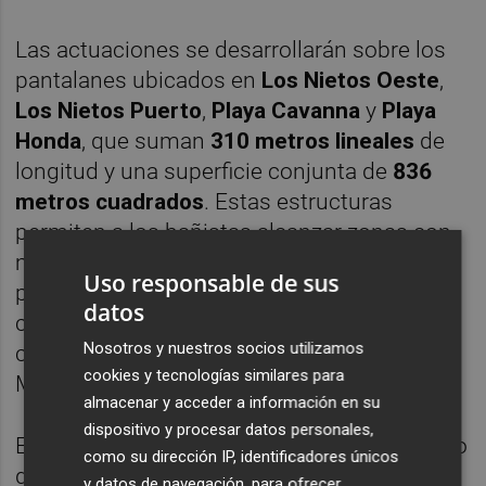
Las actuaciones se desarrollarán sobre los
pantalanes ubicados en
Los Nietos Oeste
,
Los Nietos Puerto
,
Playa Cavanna
y
Playa
Honda
, que suman
310 metros lineales
de
longitud y una superficie conjunta de
836
metros cuadrados
. Estas estructuras
permiten a los bañistas alcanzar zonas con
mayor profundidad sin atravesar los
Uso responsable de sus
primeros metros de costa, donde se
datos
concentran los depósitos de lodos
Nosotros y nuestros socios utilizamos
característicos de algunos puntos del Mar
cookies y tecnologías similares para
Menor.
almacenar y acceder a información en su
dispositivo y procesar datos personales,
El contrato tiene carácter
"a demanda"
, por lo
como su dirección IP, identificadores únicos
que el Ayuntamiento irá solicitando los
y datos de navegación, para ofrecer