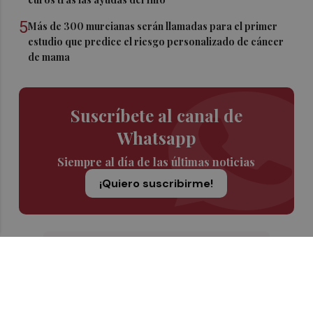
5
Más de 300 murcianas serán llamadas para el primer
estudio que predice el riesgo personalizado de cáncer
de mama
Suscríbete al canal de
Whatsapp
Siempre al día de las últimas noticias
¡Quiero suscribirme!