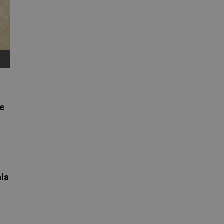
de
ala