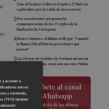
Tajo al Segura: reducen el agua a 27 hm3 en
ar
septiembre por la caída de las reservas
3
Dos asociaciones proponen la
conmemoración de los 22 siglos de la
fundación de Cartagena
con
4
Álvaro Giménez, el último en llegar: "Cuando
te llama el Real Murcia poco tienes que
pensar"
5
Las Fiestas de Sodales de Fortuna arrancan
y
este fin de semana: estas son sus once Ninfas
e,
e
r y acceder a
Suscríbete al canal
tificadores únicos
s y
cios y contenido,
de Whatsapp
os (1913)
también
Siempre al día de las últimas
calización