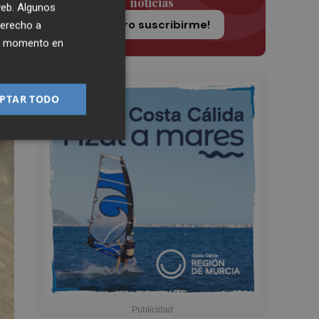
noticias
 web. Algunos
¡Quiero suscribirme!
derecho a
ier momento en
PTAR TODO