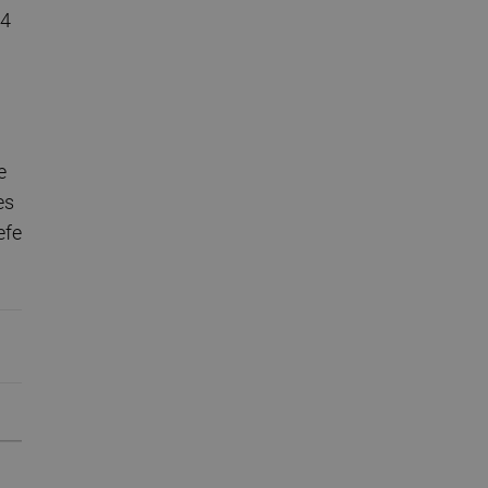
14
e
es
efe