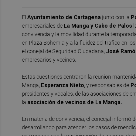
El
Ayuntamiento de Cartagena
junto con la
Po
empresariales de
La Manga y Cabo de Palos
l
convivencia y la movilidad durante la temporada 
en Plaza Bohemia y a la fluidez del tráfico en l
el conejal de Seguridad Ciudadana,
José Ramón
empresarios y vecinos.
Estas cuestiones centraron la reunión mantenida 
Manga,
Esperanza Nieto
, y responsables de
Po
presidentes y vocales, de las asociaciones de e
la
asociación de vecinos de La Manga.
En materia de convivencia, el concejal informó de
desarrollando para atender los casos de mendi
este verano con la participación de agentes de 