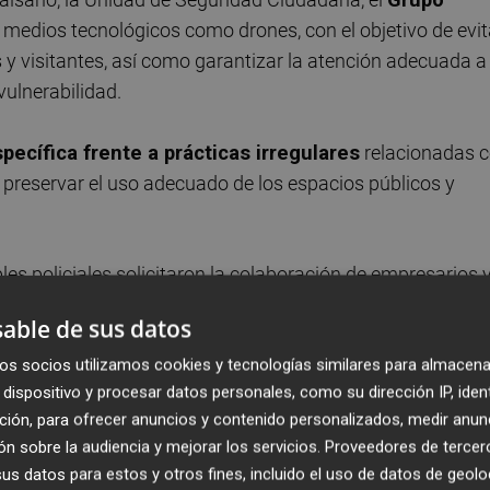
 medios tecnológicos como drones, con el objetivo de evit
 y visitantes, así como garantizar la atención adecuada a
vulnerabilidad.
specífica frente a prácticas irregulares
relacionadas 
de preservar el uso adecuado de los espacios públicos y
les policiales solicitaron la colaboración de empresarios 
n con los servicios públicos. En este sentido, pidieron qu
able de sus datos
amparo o vulnerabilidad, no se adopten iniciativas
res o la prestación de servicios asistenciales, sino que s
os socios utilizamos cookies y tecnologías similares para almacena
dispositivo y procesar datos personales, como su dirección IP, iden
ervicios Sociales municipales, que disponen de los recurso
ción, para ofrecer anuncios y contenido personalizados, medir anun
integral.
n sobre la audiencia y mejorar los servicios.
Proveedores de tercer
s datos para estos y otros fines, incluido el uso de datos de geolo