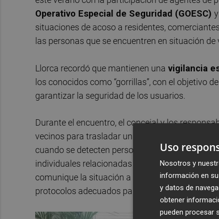
Operativo Especial de Seguridad (GOESC)
y
situaciones de acoso a residentes, comerciantes
las personas que se encuentren en situación de 
Llorca recordó que mantienen una
vigilancia e
los conocidos como “gorrillas”, con el objetivo 
garantizar la seguridad de los usuarios.
Durante el encuentro, el concejal y los responsab
vecinos para trasladar un mensaje de coordinació
Uso respons
cuando se detecten personas en situación de des
individuales relacionadas con la custodia de ense
Nosotros y nuestr
información en su 
comunique la situación a Policía Local y a los S
y datos de navega
protocolos adecuados para ofrecer una atención 
obtener informació
pueden procesar su