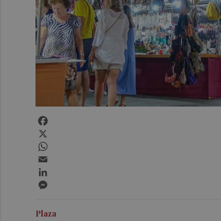
Facebook
X
WhatsApp
Email
LinkedIn
Messenger
Plaza