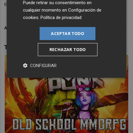
Puede retirar su consentimiento en
evolución de la temporada turística.
cualquier momento en
Configuración de
cookies
.
Política de privacidad
ARCHIVADO EN
PLAYAS
PLAYAS CARTAGENA
ACEPTAR TODO
TAMBIÉN TE PUEDE INTERESAR
RECHAZAR TODO
CONFIGURAR