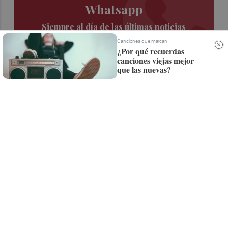
Whatsapp
Siempre al día de las últimas noticias
¡Quiero suscribirme!
Canciones que marcan
¿Por qué recuerdas
canciones viejas mejor
que las nuevas?