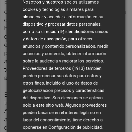
Nosotros y nuestros socios utilizamos
Para prestar el servicio, la empresa deberá
cookies y tecnologías similares para
disponer de maquinaria específica, entre ella
almacenar y acceder a información en su
camiones grúa, minicargadoras, vehículos
dispositivo y procesar datos personales,
basculantes, maquinaria para desbroce, un
como su dirección IP, identificadores únicos
dumper y un contenedor homologado para
y datos de navegación, para ofrecer
el transporte de animales, además del
anuncios y contenido personalizados, medir
personal técnico y operativo necesario para
anuncios y contenido, obtener información
atender las necesidades del litoral tanto en
sobre la audiencia y mejorar los servicios.
Proveedores de terceros (1913)
también
temporada alta como durante el resto del
pueden procesar sus datos para estos y
año.
otros fines, incluido el uso de datos de
geolocalización precisos y características
El contrato funcionará bajo un sistema de
del dispositivo. Sus elecciones se aplican
trabajos a demanda, de forma que será el
solo a este sitio web. Algunos proveedores
Ayuntamiento quien vaya ordenando las
pueden basarse en el interés legítimo en
actuaciones en función de las necesidades
lugar del consentimiento; tiene derecho a
detectadas en cada momento y de la
oponerse en
Configuración de publicidad
.