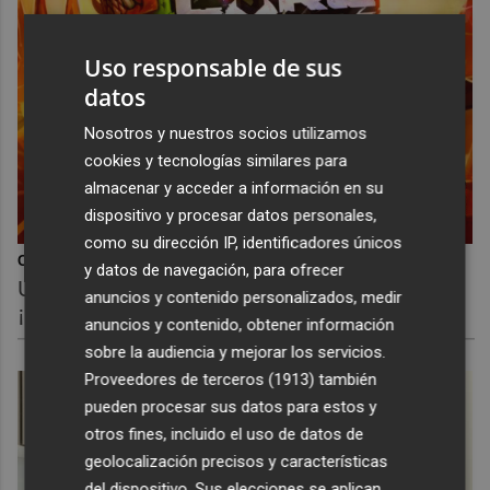
Uso responsable de sus
datos
Nosotros y nuestros socios utilizamos
cookies y tecnologías similares para
almacenar y acceder a información en su
dispositivo y procesar datos personales,
como su dirección IP, identificadores únicos
Corepunk MMORPG
y datos de navegación, para ofrecer
Un verdadero MMORPG de la vieja escuela
anuncios y contenido personalizados, medir
¡Cómo los de antes, pero mejor!
anuncios y contenido, obtener información
sobre la audiencia y mejorar los servicios.
Proveedores de terceros (1913)
también
pueden procesar sus datos para estos y
otros fines, incluido el uso de datos de
geolocalización precisos y características
del dispositivo. Sus elecciones se aplican