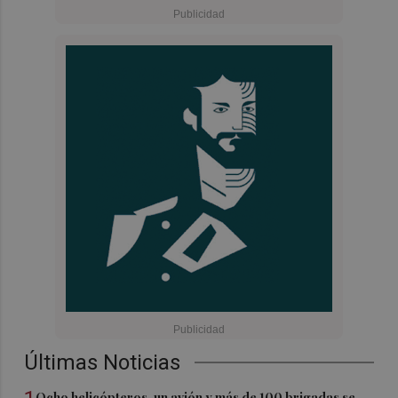
Últimas Noticias
Ocho helicópteros, un avión y más de 100 brigadas se