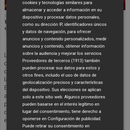
cookies y tecnologías similares para
almacenar y acceder a información en su
COREPUNK MMORPG
dispositivo y procesar datos personales,
Un verdadero MMORPG de la vieja escuela ¡Cómo los
como su dirección IP, identificadores únicos
de antes, pero mejor!
y datos de navegación, para ofrecer
anuncios y contenido personalizados, medir
anuncios y contenido, obtener información
sobre la audiencia y mejorar los servicios.
La planta tiene unos niveles de
Proveedores de terceros (1913)
también
obsolescencia altos por lo que está previsto
pueden procesar sus datos para estos y
que tanto ESAMUR como el Ministerio para
otros fines, incluido el uso de datos de
la Transición
geolocalización precisos y características
Ecológica realicen inversiones para
del dispositivo. Sus elecciones se aplican
acometer mejoras en las instalaciones a
solo a este sitio web. Algunos proveedores
partir del mes de septiembre, con el objetivo
pueden basarse en el interés legítimo en
de reforzar su funcionamiento y reducir
lugar del consentimiento; tiene derecho a
oponerse en
Configuración de publicidad
.
el riesgo de nuevas incidencias.
Puede retirar su consentimiento en