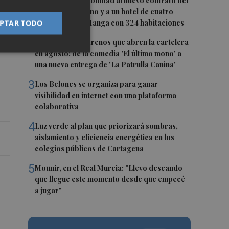
1
San Javier da viabilidad al nuevo contrato del
transporte urbano y a un hotel de cuatro
e
estrellas en La Manga con 324 habitaciones
PTAR TODO
2
es
Estos son los estrenos que abren la cartelera
en agosto: de la comedia 'El último mono' a
una nueva entrega de 'La Patrulla Canina'
3
Los Belones se organiza para ganar
visibilidad en internet con una plataforma
colaborativa
4
Luz verde al plan que priorizará sombras,
aislamiento y eficiencia energética en los
colegios públicos de Cartagena
5
Mounir, en el Real Murcia: "Llevo deseando
que llegue este momento desde que empecé
a jugar"