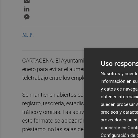
LinkedIn
Messenger
M. P.
CARTAGENA. El Ayuntamiento de Cartagena ha 
Uso respons
enero para evitar el aumento de contagios de cov
Nosotros y nuestr
teletrabajo entre los empleados municipales y l
información en su 
y datos de navega
Se mantienen abiertos con cita previa los servici
obtener informació
registro, tesorería, estadística, centro de atenció
pueden procesar su
tráfico y omitas. Las actividades culturales se
precisos y caracte
proveedores pueden
este formato se aplazarán, mientras que las bib
oponerse en
Confi
préstamo, no las salas de estudio.
Configuración de 