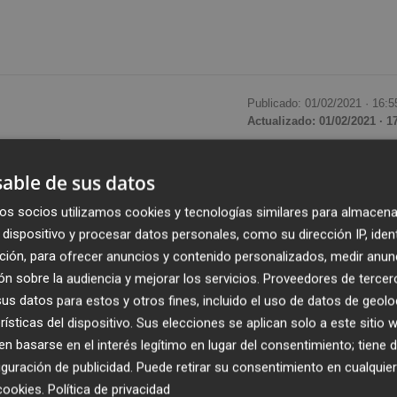
Publicado: 01/02/2021 ·
16:5
Actualizado: 01/02/2021 · 1
prorrogado dos semanas las medidas implantadas el 14 
able de sus datos
id-19 en el municipio, con lo que seguirá con el fomento e
os socios utilizamos cookies y tecnologías similares para almacena
a suspensión de actividades presenciales no esenciales.
dispositivo y procesar datos personales, como su dirección IP, iden
ción, para ofrecer anuncios y contenido personalizados, medir anun
os que ofrecen atención al público, como gestión tributari
n sobre la audiencia y mejorar los servicios.
Proveedores de tercer
n a las víctimas de violencia de género, servicios sociales,
s datos para estos y otros fines, incluido el uso de datos de geolo
guirán siendo telemáticas y las que no puedan adaptarse a
rísticas del dispositivo. Sus elecciones se aplican solo a este sitio
 basarse en el interés legítimo en lugar del consentimiento; tiene 
liotecas municipales seguirán abiertas únicamente para
guración de publicidad
. Puede retirar su consentimiento en cualqu
cookies
.
Política de privacidad