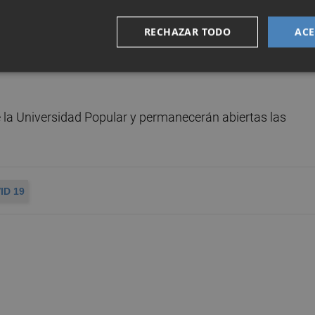
n del consorcio turístico Cartagena Puerto de Culturas s
RECHAZAR TODO
ACE
s y las escuelas deportivas municipales con monitores
iones cerradas, como los centros de mayores y de mujer
 la Universidad Popular y permanecerán abiertas las
ID 19