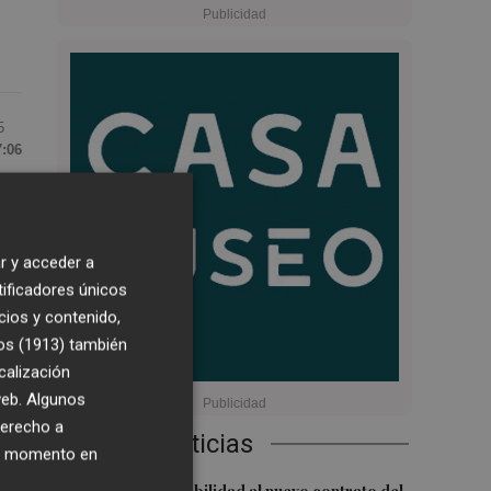
5
7:06
de
l
r y acceder a
tificadores únicos
cios y contenido,
a,
os (1913)
también
calización
 web. Algunos
derecho a
Últimas Noticias
ier momento en