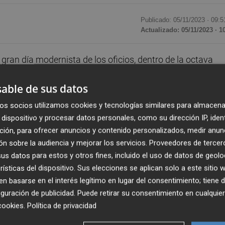
Publicado: 05/11/2023 ·
09:5
Actualizado: 05/11/2023 · 1
gran día modernista de los oficios, dentro de la octava
 los
Modernistas de Cartagena de Levante
hasta el 
able de sus datos
os socios utilizamos cookies y tecnologías similares para almacena
desa,
Noelia Arroyo, vestida de la época, se ha
dispositivo y procesar datos personales, como su dirección IP, iden
 almuerzo, además de un encuentro de bicicletas y coches
ción, para ofrecer anuncios y contenido personalizados, medir anun
n sobre la audiencia y mejorar los servicios.
Proveedores de tercer
a carrera clásica de bicicletas que en cinco etapas de 10
s datos para estos y otros fines, incluido el uso de datos de geolo
rísticas del dispositivo. Sus elecciones se aplican solo a este sitio
 basarse en el interés legítimo en lugar del consentimiento; tiene 
do el
Museo Nacional de Arqueología Subacuática
guración de publicidad
. Puede retirar su consentimiento en cualqu
oncierto de la SAM Santa Cecilia
y un
pasacalles
por 
cookies
.
Política de privacidad
 celebró la
proclama de la
Muestra Modernista
a carg