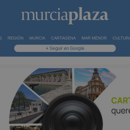
S
REGIÓN
MURCIA
CARTAGENA
MAR MENOR
CULTUR
+ Seguir en Google