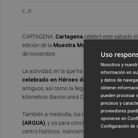
C. P.
CARTAGENA.
Cartagena
celebró este sábado el 
edición de la
Muestra Modernista
que celebran
Uso respons
de noviembre.
Nosotros y nuestr
La actividad, en la que ha tomado parte la alcal
información en su 
celebrado en Héroes de Cavite
, con un gran
y datos de navega
obtener informació
antiguos, así como la llegada de la Numantia, un
pueden procesar su
kilómetros diarios unirá Cartagena con Soria.
precisos y caracte
proveedores pueden
También a mediodía, los modernistas han visita
oponerse en
Confi
(ARQUA)
, y ya para concluir, han celebrado un
c
Configuración de 
centro histórico. Asimismo, el pasado viernes se