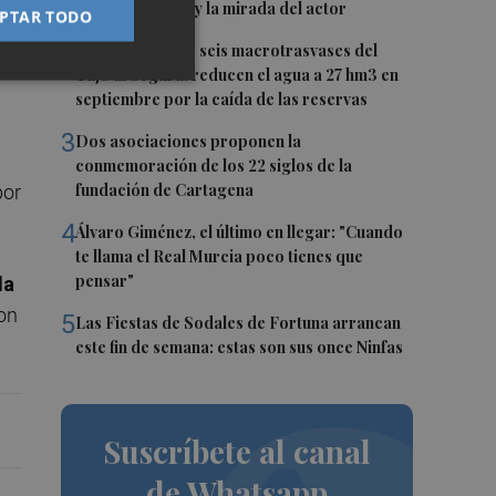
recupera la voz y la mirada del actor
PTAR TODO
2
Fin a la racha de seis macrotrasvases del
Tajo al Segura: reducen el agua a 27 hm3 en
septiembre por la caída de las reservas
3
Dos asociaciones proponen la
conmemoración de los 22 siglos de la
fundación de Cartagena
por
4
Álvaro Giménez, el último en llegar: "Cuando
te llama el Real Murcia poco tienes que
pensar"
la
con
5
Las Fiestas de Sodales de Fortuna arrancan
este fin de semana: estas son sus once Ninfas
Suscríbete al canal
de Whatsapp