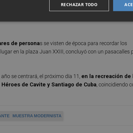
nes.
RECHAZAR TODO
ACE
ambién un pasacalle
s, así como un gran open de tenis y
res de persona
s se visten de época para recordar los
 lugar en la plaza Juan XXIII, concluyó con un pasacalles 
 año se centrará, el próximo día 11,
en la recreación de 
e Héroes de Cavite y Santiago de Cuba
, coincidiendo 
ANTE
MUESTRA MODERNISTA