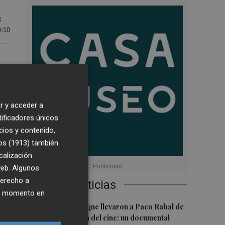
1
0:10
12
r y acceder a
tificadores únicos
cios y contenido,
os (1913)
también
0
calización
 web. Algunos
derecho a
Últimas Noticias
ier momento en
el
1
Las '200 vidas' que llevaron a Paco Rabal de
o
Águilas a la cima del cine: un documental