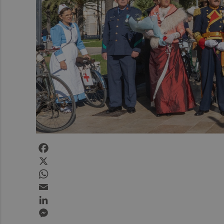
Facebook
X
WhatsApp
Email
LinkedIn
Messenger