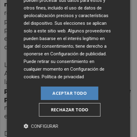
pueden procesar sus datos para estos y
navieras y empresas de los cruceros,
y ha
otros fines, incluido el uso de datos de
recordado que “Cartagena es puerto escala
geolocalización precisos y características
para el suministro de GNL a cruceros y está
del dispositivo. Sus elecciones se aplican
preparando sus muelles para la conexión
solo a este sitio web. Algunos proveedores
eléctrica a buques que permitirá
pueden basarse en el interés legítimo en
lugar del consentimiento; tiene derecho a
desconectar los motores al llegar a puerto”.
oponerse en
Configuración de publicidad
.
Puede retirar su consentimiento en
La labor comercial desarrollada por la
cualquier momento en
Configuración de
Autoridad Portuaria a lo largo de estos años
cookies
.
Política de privacidad
la han hecho convertirse en
uno de los
principales puertos españoles en tráfico de
ACEPTAR TODO
pasajeros
. Este 2024, hay previsto alcanzar
más de 210.000 cruceristas en cerca de 150
RECHAZAR TODO
escalas.
CONFIGURAR
Directivos, navieras, autoridades portuarias,