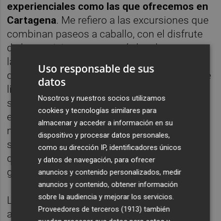
experienciales como las que ofrecemos en
Cartagena
. Me refiero a las excursiones que
combinan paseos a caballo, con el disfrute
de la exquisita gastronomía local y conocer
la historia de la ciudad; la “Experiencia 43”
Uso responsable de sus
donde se visita la fábrica para descubrir este
datos
licor elaborado en Cartagena; o las visitas al
Nosotros y nuestros socios utilizamos
submarino Peral, al Faro de Cabo de Palos o
cookies y tecnologías similares para
experiencias de buceo en las dos reservas
almacenar y acceder a información en su
marinas o kayak”. Experiencias que se
dispositivo y procesar datos personales,
suman a la oferta que abarca desde turismo
como su dirección IP, identificadores únicos
de sol y playa, patrimonial y cultural,
y datos de navegación, para ofrecer
gastronómico y de naturaleza.
anuncios y contenido personalizados, medir
anuncios y contenido, obtener información
sobre la audiencia y mejorar los servicios.
La jefa de Desarrollo de Negocio ha
Proveedores de terceros (1913)
también
aprovecha para
mantener reuniones con