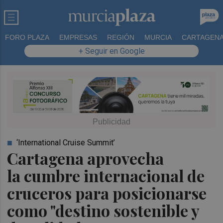
FORO PLAZA
EMPRESAS
REGIÓN
MURCIA
CARTAGEN
+ Seguir en Google
‘International Cruise Summit’
Cartagena aprovecha
la cumbre internacional de
cruceros para posicionarse
como "destino sostenible y