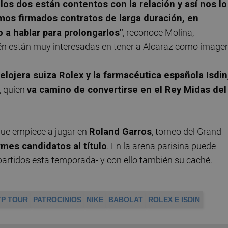
los dos están contentos con la relación y así nos lo
os firmados contratos de larga duración, en
a hablar para prolongarlos"
, reconoce Molina,
n están muy interesadas en tener a Alcaraz como imagen
elojera suiza Rolex y la farmacéutica española Isdin
, quien
va camino de convertirse en el Rey Midas del
que empiece a jugar en
Roland Garros
, torneo del Grand
rmes candidatos al título
. En la arena parisina puede
 partidos esta temporada- y con ello también su caché.
TP TOUR
PATROCINIOS
NIKE
BABOLAT
ROLEX E ISDIN