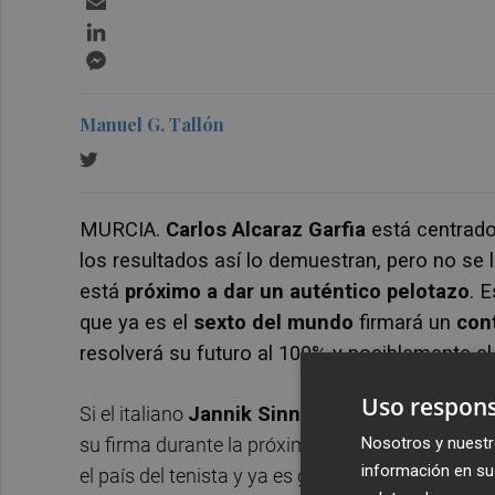
LinkedIn
Messenger
Manuel G. Tallón
MURCIA.
Carlos Alcaraz Garfia
está centrado
los resultados así lo demuestran, pero no se l
está
próximo a dar un auténtico pelotazo
. 
que ya es el
sexto del mundo
firmará un
cont
resolverá su futuro al 100% y posiblemente e
Uso respons
Si el italiano
Jannik Sinner, de 20 años
-en ag
Nosotros y nuestr
su firma durante la próxima década a cambio d
información en su 
el país del tenista y ya es global- ¿cuánto paga