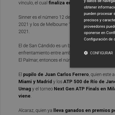
y datos de navega
vínculo, el cual
finaliza en 2025
?
obtener informació
pueden procesar su
Sinner es el número 12 del ranking ATP y ha gan
precisos y caracte
2021 y los de Melbourne 1 y Amberes el pasado
proveedores pueden
2021.
oponerse en
Confi
Configuración de 
El de San Cándido es un buen tenista, pero claram
enfrentamiento entre ambos -fue en los diecisei
CONFIGURAR
El Palmar, entonces el número 35 del mundo, se i
El
pupilo de Juan Carlos Ferrero
, quien este 
Miami y Madrid
y los
ATP 500 de Río de Jane
Umag
y el torneo
Next Gen ATP Finals en Mil
viene
.
Alcaraz, quien ya
lleva ganados en premios p