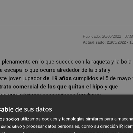
Publicado: 20/05/2022 ·
07:5
Actualizado: 21/05/2022 · 1
 plenamente en lo que sucede con la raqueta y la bola
e escapa lo que ocurre alrededor de la pista y
Este joven jugador
de 19 años
cumplidos el 5 de mayo 
rato comercial de los que quitan el hipo
y que
l de sus próximas generaciones familiares.
able de sus datos
osto hará 21-, ha llegado a un acuerdo con
Nike
para luci
os socios utilizamos cookies y tecnologías similares para almacena
e
150 millones de euros
-la noticia ha sido anunciada e
dispositivo y procesar datos personales, como su dirección IP, iden
rá la multinacional estadounidense a Carlitos por renovar s