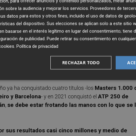
ción, para ofrecer anuncios y contenido personalizados, medir anun
n sobre la audiencia y mejorar los servicios.
Proveedores de tercer
s datos para estos y otros fines, incluido el uso de datos de geolo
ado cinco títulos, que son los ATP 250 de Sofía en 2020 y
rísticas del dispositivo. Sus elecciones se aplican solo a este sitio
 año, así como el ATP 500 de Washington igualmente en
 basarse en el interés legítimo en lugar del consentimiento; tiene 
guración de publicidad
. Puede retirar su consentimiento en cualqu
cookies
.
Política de privacidad
ente inferior a Alcaraz, quien por cierto le ganó en el úni
savos de final del Masters 1.000 de París-Bercy cuando el
RECHAZAR TODO
ACE
mpuso por 7-6 (1) y 7-5-.
año ya ha conquistado cuatro títulos -los
Masters 1.000 
iro y Barcelona
- y en 2021 conquistó el
ATP 250 de
án
,
se debe estar frotando las manos con lo que se 
or sus resultados casi cinco millones y medio de