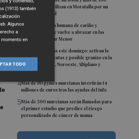
1
cios y contenido,
brigadas se movilizan en Moratalla por un
os (1913)
también
incendio forestal
calización
 en
 web. Algunos
2
Una gran cadena humana de cariño y
derecho a
reivindicación se vuelve a abrazar en las
playas por el Mar Menor
ier momento en
3
Vuelven las lluvias este domingo: activan la
co
alerta por tormentas y posible granizo en la
 de
PTAR TODO
Vega del Segura, Noroeste, Altiplano y
Guadalentín
4
Más de 90 pymes murcianas invertirán 14
de
millones de euros tras las ayudas del Info
5
Más de 300 murcianas serán llamadas para
le
el primer estudio que predice el riesgo
personalizado de cáncer de mama