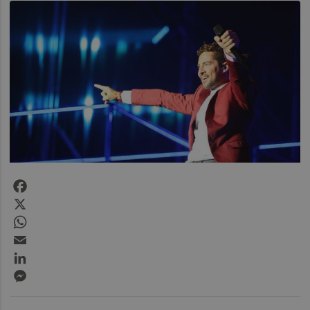
Facebook
X
WhatsApp
Email
LinkedIn
Messenger