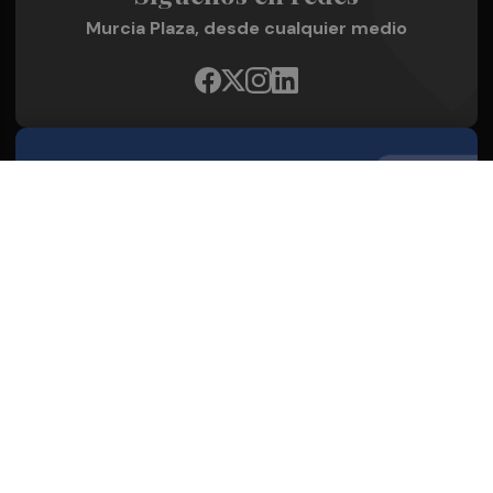
Murcia Plaza, desde cualquier medio
Quienes Somos
Conoce al grupo editorial
Conócenos
Publicidad