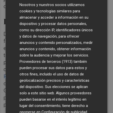
Nosotros y nuestros socios utilizamos
de informaciones".
cookies y tecnologías similares para
almacenar y acceder a información en su
Informe de la Ponencia
dispositivo y procesar datos personales,
como su dirección IP, identificadores únicos
Durante su tramitación en el Congreso, en la
y datos de navegación, para ofrecer
fase de ponencia se incorporaron 22
anuncios y contenido personalizados, medir
enmiendas al articulado y 25 enmiendas
anuncios y contenido, obtener información
transaccionales. El
informe
señala que la
sobre la audiencia y mejorar los servicios.
Proveedores de terceros (1913)
también
ponencia elevó a la Mesa de la Cámara su
pueden procesar sus datos para estos y
criterio favorable al desglose como
nuevo
otros fines, incluido el uso de datos de
Proyecto de Ley Orgánica independiente
una
geolocalización precisos y características
de las enmiendas, formulada in voce por el
del dispositivo. Sus elecciones se aplican
Grupo Parlamentario Socialista, relativa a la
solo a este sitio web. Algunos proveedores
protección del secreto profesional del
pueden basarse en el interés legítimo en
periodista.
lugar del consentimiento; tiene derecho a
oponerse en
Configuración de publicidad
.