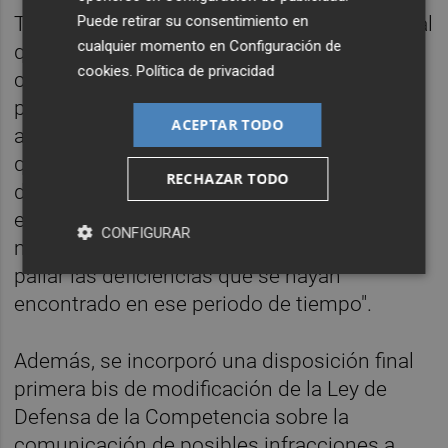
Puede retirar su consentimiento en
También se añadió una disposición adicional
cualquier momento en
Configuración de
quinta sobre la estrategia contra la
cookies
.
Política de privacidad
corrupción, en la cual se da al Gobierno un
plazo máximo de dieciocho meses para
ACEPTAR TODO
aprobar una Estrategia contra la corrupción
que "al menos deberá incluir una evaluación
RECHAZAR TODO
del cumplimiento de los objetivos
establecidos en la presente ley así como las
CONFIGURAR
medidas que se consideren necesarias para
paliar las deficiencias que se hayan
encontrado en ese periodo de tiempo".
Además, se incorporó una disposición final
primera bis de modificación de la Ley de
Defensa de la Competencia sobre la
comunicación de posibles infracciones a