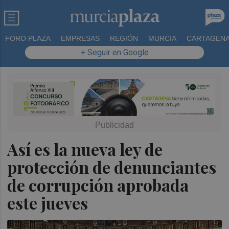
FORO PLAZA
EMPRESAS
REGIÓN
MURCIA
CARTAGEN
+ Seguir en Google
Así es la nueva ley de
protección de denunciantes
de corrupción aprobada
este jueves