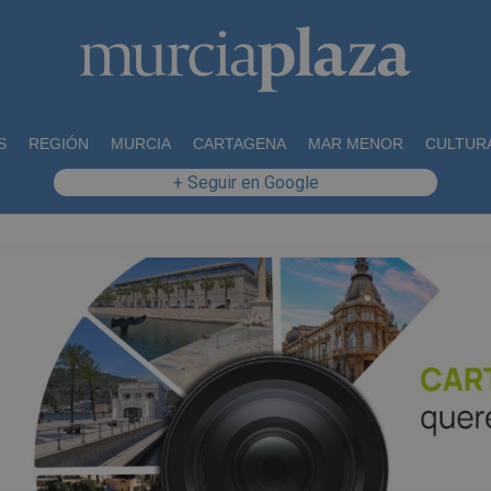
S
REGIÓN
MURCIA
CARTAGENA
MAR MENOR
CULTUR
+ Seguir en Google