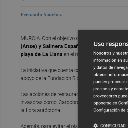
Fernando Sánchez
MURCIA. Con el objetivo de preservar un paisaje
Uso respons
(Anse) y Salinera Española han iniciado las
Nosotros y nuestr
playa de La Llana
en el marco de Proyecto LIFE 
información en su 
y datos de navega
La iniciativa que cuenta con la financiación del 
obtener informació
apoyo de la Fundación Biodiversidad del Minister
pueden procesar su
precisos y caracte
Las acciones de restauración realizadas han cons
proveedores pueden
invasoras como 'Carpobrotus' y 'Agave americana
oponerse en
Confi
la flora autóctona.
Configuración de 
CONFIGURAR
Además, para evitar el pisoteo de la duna, se ha