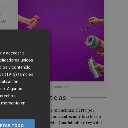
7
4:03
la
r y acceder a
a.
tificadores únicos
cios y contenido,
os (1913)
también
calización
 web. Algunos
derecho a
Últimas Noticias
re
ier momento en
1
Lunes de lluvias y tormentas: alerta por
posible granizo con vientos muy fuertes en
Altiplano, Noroeste, Guadalentín y Vega del
PTAR TODO