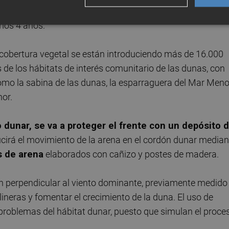
ético sobre postes de madera
que permitirá la
mos 4 años.
a cobertura vegetal se están introduciendo más de 16.000
 de los hábitats de interés comunitario de las dunas, con
mo la sabina de las dunas, la esparraguera del Mar Meno
nor.
 dunar, se va a proteger el frente con un depósito 
ucirá el movimiento de la arena en el cordón dunar median
s de arena
elaborados con cañizo y postes de madera.
ón perpendicular al viento dominante, previamente medido
lineras y fomentar el crecimiento de la duna. El uso de
 problemas del hábitat dunar, puesto que simulan el proce