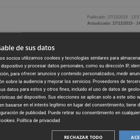
Publicado: 27/12/2019 ·
13:5
Actualizado: 27/12/2019 · 1
 único, la
Asociación de Naturalistas del Sureste
able de sus datos
 labores de restauración y refuerzo de las dunas de 
os socios utilizamos cookies y tecnologías similares para almacena
Salinas, informaron fuentes de la organización ecologist
dispositivo y procesar datos personales, como su dirección IP, iden
ción, para ofrecer anuncios y contenido personalizados, medir anun
instrumento financiero LIFE de la Unión Europea y con el
n sobre la audiencia y mejorar los servicios.
Proveedores de tercer
io para la Transición Ecológica.
s datos para estos y otros fines, incluido el uso de datos de geolo
rísticas del dispositivo. Sus elecciones se aplican solo a este sitio
istido, en primer lugar, en el control de especies exóticas
 basarse en el interés legítimo en lugar del consentimiento; tiene 
' mediante la retirada manual para evitar el impacto sob
guración de publicidad
. Puede retirar su consentimiento en cualqu
cookies
.
Política de privacidad
RECHAZAR TODO
ACE
 realizado un cerramiento de 750 metros lineales y
unas 2