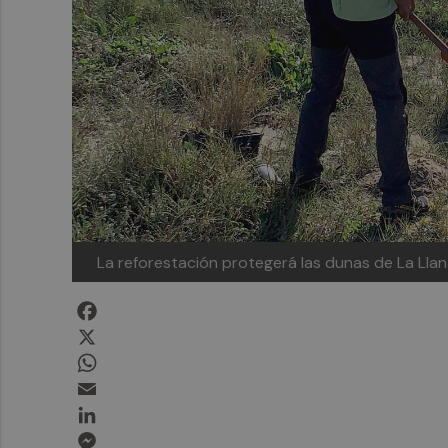
La reforestación protegerá las dunas de La Llan
Facebook
X
WhatsApp
Email
LinkedIn
Messenger