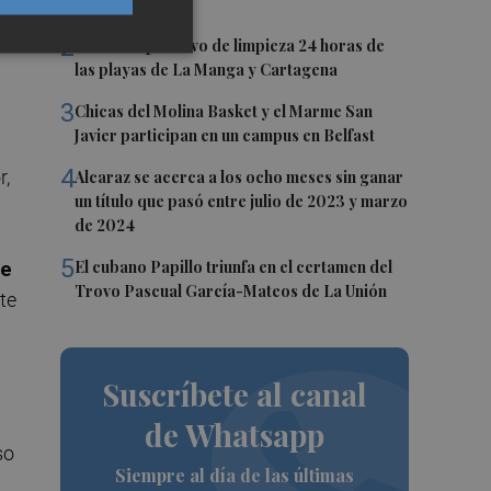
Segura
2
Así es el operativo de limpieza 24 horas de
las playas de La Manga y Cartagena
3
Chicas del Molina Basket y el Marme San
Javier participan en un campus en Belfast
4
r,
Alcaraz se acerca a los ocho meses sin ganar
un título que pasó entre julio de 2023 y marzo
de 2024
5
El cubano Papillo triunfa en el certamen del
de
Trovo Pascual García-Mateos de La Unión
te
Suscríbete al canal
de Whatsapp
so
Siempre al día de las últimas