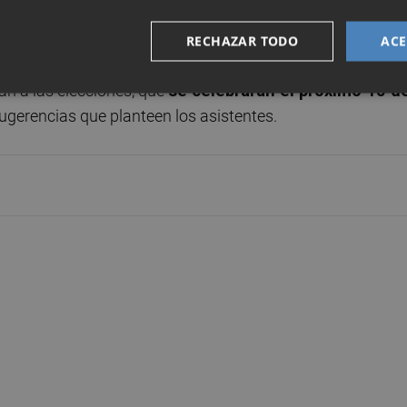
RECHAZAR TODO
ACE
de la propuesta “alternativa e integradora, en defensa de
an a las elecciones, que
se celebrarán el próximo 15 d
sugerencias que planteen los asistentes.