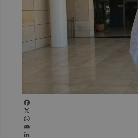
Facebook
X
WhatsApp
Email
LinkedIn