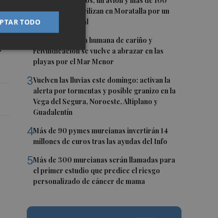
1
Siete helicópteros, un avión y más de 100
brigadas se movilizan en Moratalla por un
incendio forestal
PTAR TODO
2
Una gran cadena humana de cariño y
e
reivindicación se vuelve a abrazar en las
playas por el Mar Menor
3
Vuelven las lluvias este domingo: activan la
alerta por tormentas y posible granizo en la
Vega del Segura, Noroeste, Altiplano y
Guadalentín
4
Más de 90 pymes murcianas invertirán 14
millones de euros tras las ayudas del Info
5
Más de 300 murcianas serán llamadas para
el primer estudio que predice el riesgo
personalizado de cáncer de mama