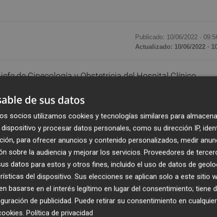
Publicado: 10/06/2022 ·
09:5
Actualizado: 10/06/2022 · 1
jefe de Ginecología y Obstetricia del Hospital Clínico
sentará este lunes, 13 de junio, su candidatura a decano d
able de sus datos
rcia. Expondrá las líneas maestras de su programa electo
 (situado en el Campus de la Salud, Avenida Buenavista, 3
os socios utilizamos cookies y tecnologías similares para almacena
dispositivo y procesar datos personales, como su dirección IP, iden
ción, para ofrecer anuncios y contenido personalizados, medir anun
n sobre la audiencia y mejorar los servicios.
Proveedores de tercer
res e investigadores básicos y clínicos que integran su
s datos para estos y otros fines, incluido el uso de datos de geolo
 "en defensa de una formación en salud del futuro". Ellos
rísticas del dispositivo. Sus elecciones se aplican solo a este sitio
nzález, Pedro Cascales Campos, Juan J. Gascón Cánovas,
 basarse en el interés legítimo en lugar del consentimiento; tiene 
, Francesc Medina Mirapeix, Matilde Moreno Cascales, Jav
guración de publicidad
. Puede retirar su consentimiento en cualqu
blet Martínez, Gonzalo Rubio Pedraza, Fernando Santonja
cookies
.
Política de privacidad