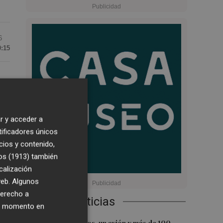
6
0:15
e
ral
2,
r y acceder a
tificadores únicos
cios y contenido,
os (1913)
también
calización
 web. Algunos
derecho a
Últimas Noticias
ier
ier momento en