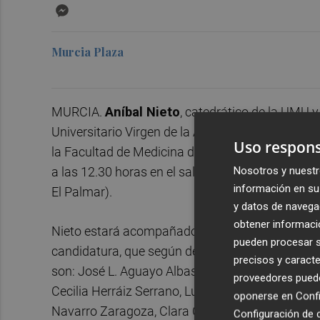
Messenger
Murcia Plaza
MURCIA.
Aníbal Nieto
, catedrático de la UMU y 
Universitario Virgen de la Arrixaca (HCUVA), pre
Uso respons
la Facultad de Medicina de la Universidad de Mu
a las 12.30 horas en el salón de grados del LAIB
Nosotros y nuestr
información en su 
El Palmar).
y datos de navega
obtener informació
Nieto estará acompañado por los catorce profeso
pueden procesar su
candidatura, que según define es "integradora" y
precisos y caracte
son: José L. Aguayo Albasini, Luis A. Bravo Go
proveedores pueden
Cecilia Herráiz Serrano, Luisa Martínez de Haro
oponerse en
Confi
Navarro Zaragoza, Clara Ortiz Ruiz, Enrique Po
Configuración de 