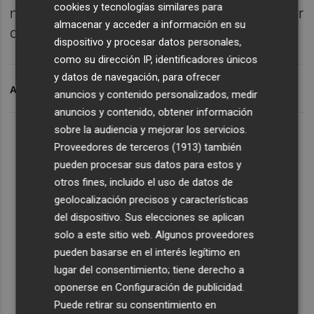
cookies y tecnologías similares para
murcianos y visitantes a participar y disfrutar
almacenar y acceder a información en su
de esta rica tradición que sigue viva".
dispositivo y procesar datos personales,
como su dirección IP, identificadores únicos
y datos de navegación, para ofrecer
ARCHIVADO EN
FLAMENCO
MURCIA
anuncios y contenido personalizados, medir
anuncios y contenido, obtener información
sobre la audiencia y mejorar los servicios.
Proveedores de terceros (1913)
también
pueden procesar sus datos para estos y
otros fines, incluido el uso de datos de
geolocalización precisos y características
del dispositivo. Sus elecciones se aplican
solo a este sitio web. Algunos proveedores
pueden basarse en el interés legítimo en
lugar del consentimiento; tiene derecho a
oponerse en
Configuración de publicidad
.
Puede retirar su consentimiento en