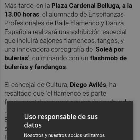
Más tarde, en la
Plaza Cardenal Belluga, a la
13.00 horas
, el alumnado de Enseñanzas
Profesionales de Baile Flamenco y Danza
Española realizará una exhibición especial
que incluirá cajones flamencos, tangos, y
una innovadora coreografía de '
Soleá por
bulerías
', culminando con un
flashmob de
bulerías y fandangos
.
El concejal de Cultura,
Diego Avilés
, ha
resaltado que "el flamenco es parte
fundamental de nuestra identidad cultural y
un vínculo poderoso con nuestra historia.
Uso responsable de sus
Este homenaje en las plazas de Murcia no
datos
solo es un tributo a esta forma de arte, sino
Nosotros y nuestros socios utilizamos
también una invitación a todos los