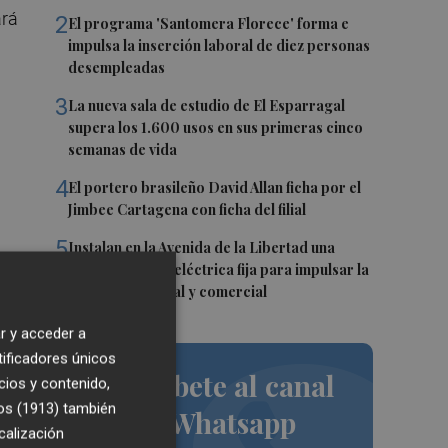
ará
2
El programa 'Santomera Florece' forma e
impulsa la inserción laboral de diez personas
desempleadas
3
La nueva sala de estudio de El Esparragal
supera los 1.600 usos en sus primeras cinco
semanas de vida
4
El portero brasileño David Allan ficha por el
Jimbee Cartagena con ficha del filial
5
Instalan en la Avenida de la Libertad una
infraestructura eléctrica fija para impulsar la
actividad cultural y comercial
r y acceder a
tificadores únicos
Suscríbete al canal
cios y contenido,
os (1913)
también
de Whatsapp
calización