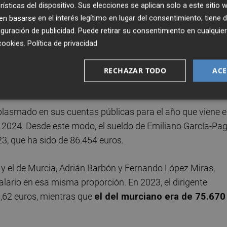
rísticas del dispositivo. Sus elecciones se aplican solo a este sitio
 basarse en el interés legítimo en lugar del consentimiento; tiene 
guración de publicidad
. Puede retirar su consentimiento en cualqu
cookies
.
Política de privacidad
a Rioja, Gonzalo Capellán, pasa de 82.750,6 euros anuales 
 2023, el salario anual de su homóloga en Extremadura,
RECHAZAR TODO
ACE
 crecerá en proporción de lo que permita el Estado.
plasmado en sus cuentas públicas para el año que viene e
a 2024. Desde este modo, el sueldo de Emiliano García-Pa
23, que ha sido de 86.454 euros.
s y el de Murcia, Adrián Barbón y Fernando López Miras,
lario en esa misma proporción. En 2023, el dirigente
,62 euros, mientras que
el del murciano era de 75.670