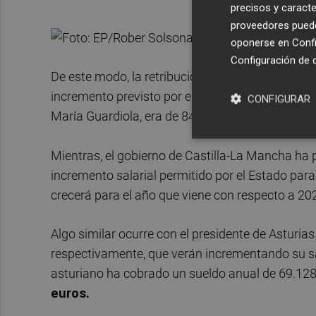
precisos y caracte
proveedores pueden
oponerse en
Confi
Configuración de 
De este modo, la retribución del presidente de L
incremento previsto por el Estado para 2024. En
CONFIGURAR
María Guardiola, era de 84.892,7 euros y también
Mientras, el gobierno de Castilla-La Mancha ha 
incremento salarial permitido por el Estado par
crecerá para el año que viene con respecto a 20
Algo similar ocurre con el presidente de Asturia
respectivamente, que verán incrementando su sa
asturiano ha cobrado un sueldo anual de 69.128
euros.