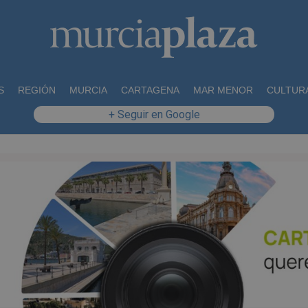
S
REGIÓN
MURCIA
CARTAGENA
MAR MENOR
CULTUR
+ Seguir en Google