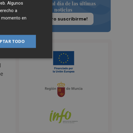
Siempre al día de las últimas
 web. Algunos
noticias
derecho a
ier momento en
¡Quiero suscribirme!
al
PTAR TODO
l
ge