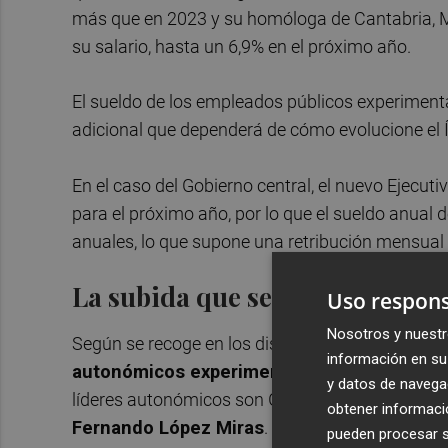
más que en 2023 y su homóloga de Cantabria, M
su salario, hasta un 6,9% en el próximo año.
El sueldo de los empleados públicos experimenta
adicional que dependerá de cómo evolucione el
En el caso del Gobierno central, el nuevo Ejecu
para el próximo año, por lo que el sueldo anual
anuales, lo que supone una retribución mensual 
La subida que se les permita
Uso respons
Nosotros y nuestr
Según se recoge en los distintos proyectos de 
información en su 
autonómicos experimentarán en 2024 el inc
y datos de navega
líderes autonómicos son Gonzalo Capellán, Marí
obtener informació
Fernando López Miras
.
pueden procesar su