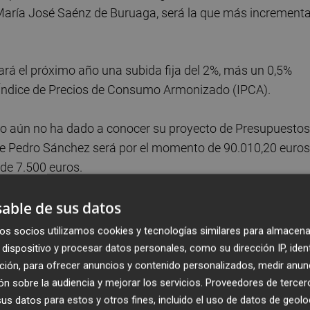
aría José Saénz de Buruaga, será la que más increment
rá el próximo año una subida fija del 2%, más un 0,5%
 Índice de Precios de Consumo Armonizado (IPCA).
tivo aún no ha dado a conocer su proyecto de Presupuestos
 de Pedro Sánchez será por el momento de 90.010,20 euros
de 7.500 euros.
able de sus datos
os socios utilizamos cookies y tecnologías similares para almacena
Presupuestos regionales,
hasta cinco presidentes
dispositivo y procesar datos personales, como su dirección IP, iden
remento salarial que permita el Estado
. Estos cinco
ción, para ofrecer anuncios y contenido personalizados, medir anun
a Guardiola, Emiliano García-Page, Adrián Barbón y
n sobre la audiencia y mejorar los servicios.
Proveedores de tercer
s datos para estos y otros fines, incluido el uso de datos de geolo